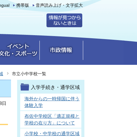
ingual
携帯版
音声読み上げ・文字拡大
域
市立小中学校一覧
入学手続き・通学区域
海外からの一時帰国に伴う
8日
体験入学
布佐中学校区「適正規模と
学校の在り方」について
小学校・中学校の通学区域