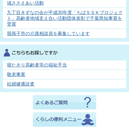
域ささえあい活動
九丁目きずなの会が平成30年度「ちばＳＳＫプロジェク
ト」高齢者地域支え合い活動団体表彰で千葉県知事賞を
受賞
我孫子市の介護相談員を募集しています
寝たきり高齢者等の福祉手当
敬老事業
妊婦健康診査