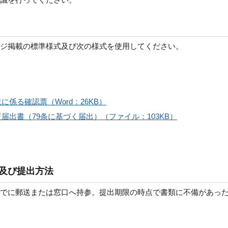
ジ掲載の標準様式及び次の様式を使用してください。
係る確認票（Word：26KB）
出書（79条に基づく届出）（ファイル：103KB）
及び提出方法
までに郵送または窓口へ持参。提出期限の時点で書類に不備があっ