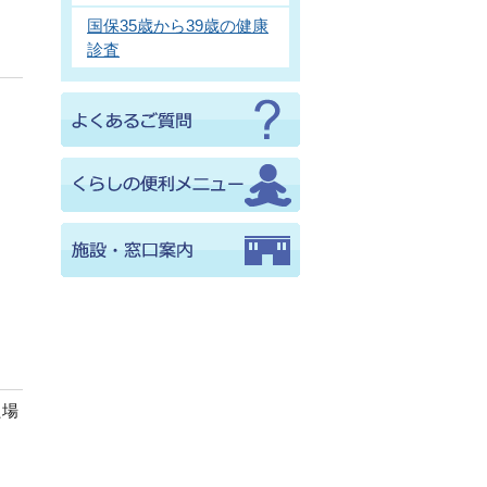
国保35歳から39歳の健康
診査
た場