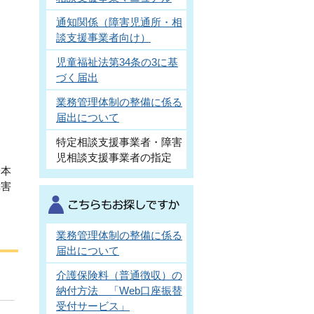
通知関係（障害児通所・相
談支援事業者向け）
児童福祉法第34条の3に基
づく届出
業務管理体制の整備に係る
届出について
特定相談支援事業者・障害
児相談支援事業者の指定
基本
障害
業務管理体制の整備に係る
届出について
介護保険料（普通徴収）の
納付方法 「Web口座振替
受付サービス」