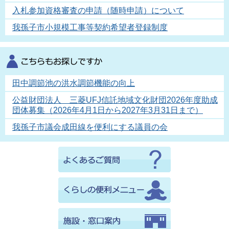
入札参加資格審査の申請（随時申請）について
我孫子市小規模工事等契約希望者登録制度
田中調節池の洪水調節機能の向上
公益財団法人 三菱UFJ信託地域文化財団2026年度助成
団体募集（2026年4月1日から2027年3月31日まで）
我孫子市議会成田線を便利にする議員の会