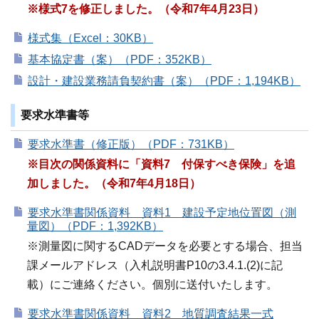
※様式7を修正しました。（令和7年4月23日）
様式集（Excel：30KB）
基本協定書（案）（PDF：352KB）
設計・建設業務請負契約書（案）（PDF：1,194KB）
要求水準書等
要求水準書（修正版）（PDF：731KB）
※目次の関係資料に「資料7
付保すべき保険」を追
加しました。（令和7年4月18日）
要求水準書関係資料 資料1 建設予定地位置図（測
量図）（PDF：1,392KB）
※測量図に関するCADデータを必要とする場合、担当
課メールアドレス（入札説明書P10の3.4.1.(2)に記
載）にご連絡ください。個別に送付いたします。
要求水準書関係資料 資料2 地質調査結果一式