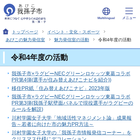
メニュー
Multilingual
トップページ
イベント・文化・スポーツ
あびこの魅力発信室
魅力発信室の活動
令和4年度の活動
令和4年度の活動
我孫子市×ラグビーNECグリーンロケッツ東葛コラボ
PR第4弾(選手が住み替えあびこナビを紹介))
移住PR紙「住み替えあびこナビ」2023年版
我孫子市×ラグビーNECグリーンロケッツ東葛コラボ
PR第3弾(我孫子駅壁面パネルで現役選手がラグビーの
ルールを解説)
川村学園女子大学「地域活性マネジメント論」成果報
告～若者に向けた市の魅力PR方法～
川村学園女子大学の「我孫子市情報発信コーナー」を
クリスマス仕様にデコレーション