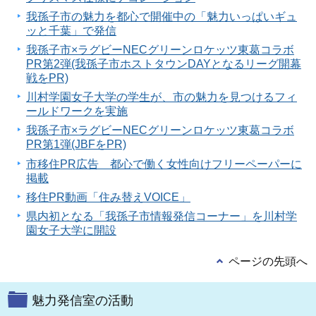
我孫子市の魅力を都心で開催中の「魅力いっぱいギュ
ッと千葉」で発信
我孫子市×ラグビーNECグリーンロケッツ東葛コラボ
PR第2弾(我孫子市ホストタウンDAYとなるリーグ開幕
戦をPR)
川村学園女子大学の学生が、市の魅力を見つけるフィ
ールドワークを実施
我孫子市×ラグビーNECグリーンロケッツ東葛コラボ
PR第1弾(JBFをPR)
市移住PR広告 都心で働く女性向けフリーペーパーに
掲載
移住PR動画「住み替えVOICE」
県内初となる「我孫子市情報発信コーナー」を川村学
園女子大学に開設
ページの先頭へ
魅力発信室の活動