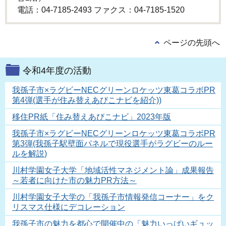
電話：04-7185-2493 ファクス：04-7185‐1520
ページの先頭へ
令和4年度の活動
我孫子市×ラグビーNECグリーンロケッツ東葛コラボPR
第4弾(選手が住み替えあびこナビを紹介))
移住PR紙「住み替えあびこナビ」2023年版
我孫子市×ラグビーNECグリーンロケッツ東葛コラボPR
第3弾(我孫子駅壁面パネルで現役選手がラグビーのルー
ルを解説)
川村学園女子大学「地域活性マネジメント論」成果報告
～若者に向けた市の魅力PR方法～
川村学園女子大学の「我孫子市情報発信コーナー」をク
リスマス仕様にデコレーション
我孫子市の魅力を都心で開催中の「魅力いっぱいギュッ