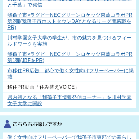
と千葉」で発信
我孫子市×ラグビーNECグリーンロケッツ東葛コラボPR
第2弾(我孫子市ホストタウンDAYとなるリーグ開幕戦を
PR)
川村学園女子大学の学生が、市の魅力を見つけるフィー
ルドワークを実施
我孫子市×ラグビーNECグリーンロケッツ東葛コラボPR
第1弾(JBFをPR)
市移住PR広告 都心で働く女性向けフリーペーパーに掲
載
移住PR動画「住み替えVOICE」
県内初となる「我孫子市情報発信コーナー」を川村学園
女子大学に開設
働く女性向けフリーペーパーで我孫子市東部での暮らし