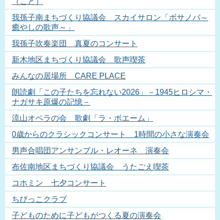
（こと）
我孫子南まちづくり協議会 スカイサロン「ボサノバ～
癒やしの歌声～」
我孫子吹奏楽団 真夏のコンサート
新木地区まちづくり協議会 歌声喫茶
みんなの居場所 CARE PLACE
朗読劇「この子たちを忘れない2026」－1945ヒロシマ・
ナガサキ原爆の記憶－
流山オペラの会 歌劇「ラ・ボエーム」
0歳からのクラシックコンサート 1時間の小さな演奏会
男声合唱団アンサンブル・レオーネ 演奏会
布佐南地区まちづくり協議会 うたごえ喫茶
コホミン 七夕コンサート
ちびっこクラブ
子どものために子どもがつくる夏の演奏会