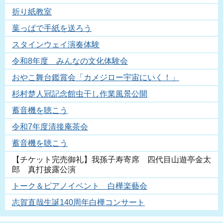
折り紙教室
葉っぱで手紙を送ろう
スタインウェイ演奏体験
令和8年度 みんなの文化体験会
おやこ舞台鑑賞会「カメジロー宇宙にいく！」
杉村楚人冠記念館虫干し作業風景公開
蓄音機を聴こう
令和7年度清接庵茶会
蓄音機を聴こう
【チケット完売御礼】我孫子寿寄席 四代目山遊亭金太
郎 真打披露公演
トーク＆ピアノイベント 白樺楽藝会
志賀直哉生誕140周年白樺コンサート