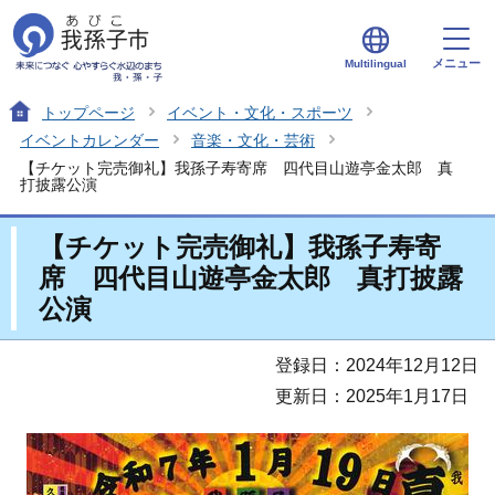
メニュー
Multilingual
トップページ
イベント・文化・スポーツ
イベントカレンダー
音楽・文化・芸術
【チケット完売御礼】我孫子寿寄席 四代目山遊亭金太郎 真
打披露公演
【チケット完売御礼】我孫子寿寄
席 四代目山遊亭金太郎 真打披露
公演
登録日：2024年12月12日
更新日：2025年1月17日