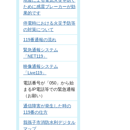
地震による電気火災を防ぐ
ために感震ブレーカーが効
果的です
停電時における火災予防等
の対策について
119番通報の流れ
緊急通報システム
「NET119」
映像通報システム
「Live119」
電話番号が「050」から始
まるIP電話等での緊急通報
（お願い）
通信障害が発生した時の
119番の仕方
我孫子市消防水利デジタル
マップ