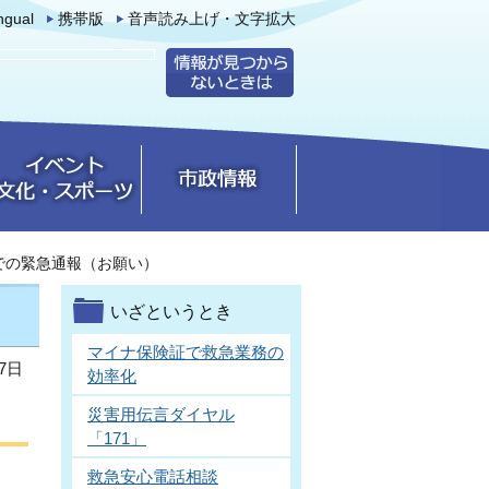
ingual
携帯版
音声読み上げ・文字拡大
等での緊急通報（お願い）
）
いざというとき
マイナ保険証で救急業務の
7日
効率化
災害用伝言ダイヤル
「171」
救急安心電話相談