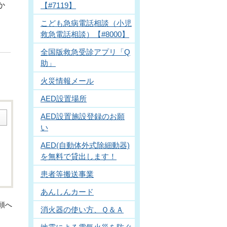
か
【#7119】
こども急病電話相談（小児
救急電話相談）【#8000】
全国版救急受診アプリ「Q
助」
火災情報メール
AED設置場所
AED設置施設登録のお願
い
AED(自動体外式除細動器)
を無料で貸出します！
患者等搬送事業
あんしんカード
頭へ
消火器の使い方、Ｑ＆Ａ