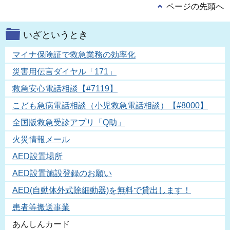
ページの先頭へ
いざというとき
マイナ保険証で救急業務の効率化
災害用伝言ダイヤル「171」
救急安心電話相談【#7119】
こども急病電話相談（小児救急電話相談）【#8000】
全国版救急受診アプリ「Q助」
火災情報メール
AED設置場所
AED設置施設登録のお願い
AED(自動体外式除細動器)を無料で貸出します！
患者等搬送事業
あんしんカード