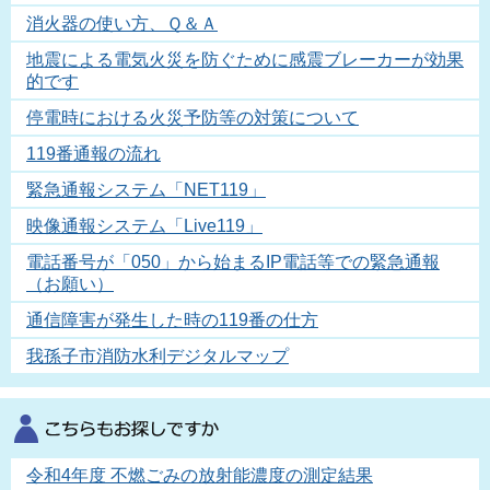
消火器の使い方、Ｑ＆Ａ
地震による電気火災を防ぐために感震ブレーカーが効果
的です
停電時における火災予防等の対策について
119番通報の流れ
緊急通報システム「NET119」
映像通報システム「Live119」
電話番号が「050」から始まるIP電話等での緊急通報
（お願い）
通信障害が発生した時の119番の仕方
我孫子市消防水利デジタルマップ
令和4年度 不燃ごみの放射能濃度の測定結果