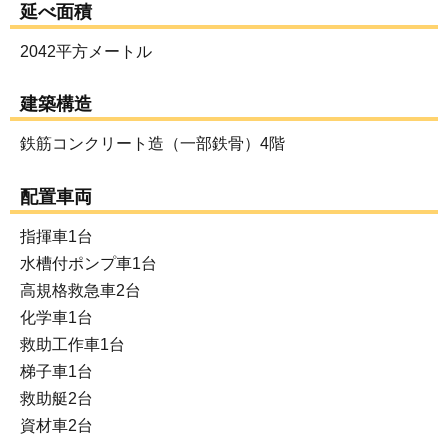
延べ面積
2042平方メートル
建築構造
鉄筋コンクリート造（一部鉄骨）4階
配置車両
指揮車1台
水槽付ポンプ車1台
高規格救急車2台
化学車1台
救助工作車1台
梯子車1台
救助艇2台
資材車2台