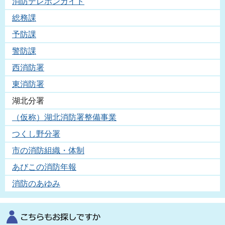
消防テレホンガイド
総務課
予防課
警防課
西消防署
東消防署
湖北分署
（仮称）湖北消防署整備事業
つくし野分署
市の消防組織・体制
あびこの消防年報
消防のあゆみ