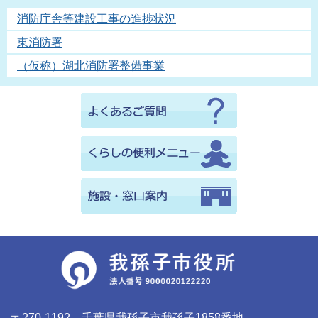
消防庁舎等建設工事の進捗状況
東消防署
（仮称）湖北消防署整備事業
〒270-1192 千葉県我孫子市我孫子1858番地