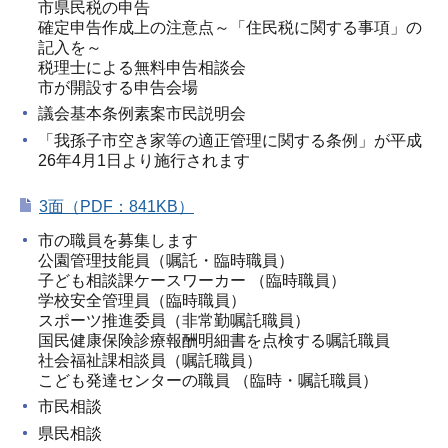
市県民税の申告
確定申告作成上の注意点～「住民税に関する事項」の
記入を～
税理士による無料申告相談会
市が開設する申告会場
議会基本条例素案市民説明会
「我孫子市空き家等の適正管理に関する条例」が平成
26年4月1日より施行されます
3面（PDF：841KB）
市の職員を募集します
公園管理技能員（嘱託・臨時職員）
子ども相談課ケースワーカー （臨時職員）
学校安全管理員（臨時職員）
スポーツ推進委員（非常勤嘱託職員）
国民健康保険診療報酬明細書を点検する嘱託職員
社会福祉課相談員（嘱託職員）
こども発達センターの職員 （臨時・嘱託職員）
市民相談
県民相談