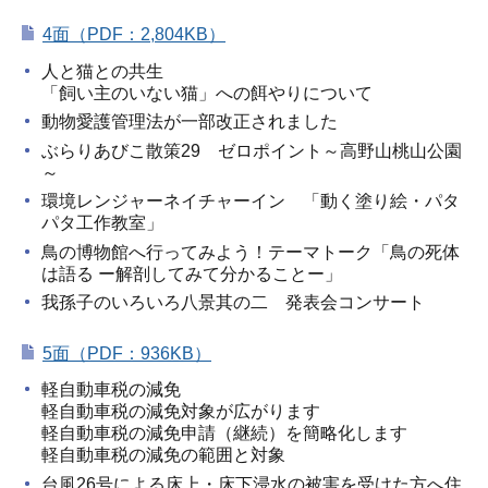
4面（PDF：2,804KB）
人と猫との共生
「飼い主のいない猫」への餌やりについて
動物愛護管理法が一部改正されました
ぶらりあびこ散策29 ゼロポイント～高野山桃山公園
～
環境レンジャーネイチャーイン 「動く塗り絵・パタ
パタ工作教室」
鳥の博物館へ行ってみよう！テーマトーク「鳥の死体
は語る ー解剖してみて分かることー」
我孫子のいろいろ八景其の二 発表会コンサート
5面（PDF：936KB）
軽自動車税の減免
軽自動車税の減免対象が広がります
軽自動車税の減免申請（継続）を簡略化します
軽自動車税の減免の範囲と対象
台風26号による床上・床下浸水の被害を受けた方へ住