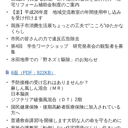
宅リフォーム補助金制度のご案内
【楽】平成26年度 地域交流教室の年間使用申し込み
を受け付けます
我孫子市消費生活展ちょっとの工夫で”こころ”ゆたかな
くらし
市民の皆さんの力で違反広告除去
第4回 学生ワークショップ 研究発表会の観覧者を募
集
水田地帯での「野ネズミ駆除」のお知らせ
6面（PDF：922KB）
予防接種の受け忘れはありませんか？
麻しん風しん混合（ＭＲ）
日本脳炎
ジフテリア破傷風混合（ＤＴ）2期
国民健康保険・後期高齢者医療保険に加入されている
方へ
普通救命講習Iを開催します大切な人の命を守るために
家族介護教室「転倒しない住宅環境づくり～住まいの