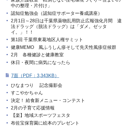
中の整理・片付け」
認知症勉強会（認知症サポーター養成講座）
2月1日～28日は千葉県薬物乱用防止広報強化月間 違
法ドラッグ（脱法ドラッグ）は「ダメ。ゼッタ
イ。」！！
第1回 千葉県東葛地区人権サミット
健康MEMO 風ふうしん疹そして先天性風疹症候群
2月 各種健診と健康教室
休日・夜間に病気になったら
7面（PDF：3,343KB）
ひなまつり 記念撮影会
すこやかちゃん
決定！ 給食新メニュー・コンテスト
2月の子育て応援情報
【楽】地域スポーツフェスタ
布佐宝保育園に絵本のプレゼント