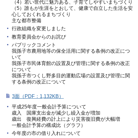
（4）若い世代に魅力ある、子育てしやすいまちづくり
（5）誰もが生涯をとおして、健康で自立した生活を安
心しておくれるまちづくり
主な都市整備
行政組織を変更しました
教育委員会からのお詫び
パブリックコメント
我孫子市農用地等の保全活用に関する条例の改正につ
いて
我孫子市民体育館の設置及び管理に関する条例の改正
について
我孫子市つくし野多目的運動広場の設置及び管理に関
する条例の改正について
3面（PDF：1,132KB）
平成25年度一般会計予算について
歳入 国庫支出金が減少し繰入金が増加
歳出 復興経費の計上により災害復旧費が大幅増
一般会計予算の構成比（グラフ）
今年度の市の借り入れについて