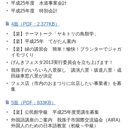
平成25年度 水道事業会計
平成25年度 特別会計
4面（PDF：2,377KB）
【楽】テーマトーク「ヤキトリの鳥類学」
【楽】平成25年 てがたん案内
【楽】緑の講習会 簡単！愉快！プランターでジャガ
イモづくり
げんきフェスタ2013実行委員会を立ち上げます！
我孫子のいろいろ八景探し 講演八景・坂道八景・成
田線車窓八景が決定
フェス店（市内のおまつりに出店したい事業者）を募
集
5面（PDF：833KB）
【楽】公民館学級 平成25年度受講生募集
外国語講座のご案内 我孫子市国際交流協会（AIRA)
外国人のための日本語教室（初級～中級）