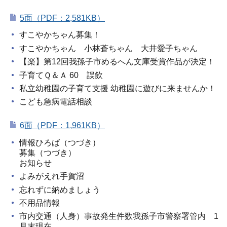
5面（PDF：2,581KB）
すこやかちゃん募集！
すこやかちゃん 小林蒼ちゃん 大井愛子ちゃん
【楽】第12回我孫子市めるへん文庫受賞作品が決定！
子育てＱ＆Ａ 60 誤飲
私立幼稚園の子育て支援 幼稚園に遊びに来ませんか！
こども急病電話相談
6面（PDF：1,961KB）
情報ひろば（つづき）
募集（つづき）
お知らせ
よみがえれ手賀沼
忘れずに納めましょう
不用品情報
市内交通（人身）事故発生件数我孫子市警察署管内 1
月末現在