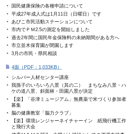
国民健康保険の各種申請について
平成27年成人式は1月11日（日曜日）です
あびこ市民活動ステーションについて
市内でＰＭ2.5の測定を開始しました
過去2年間に国民年金保険料の未納期間がある方へ
市立並木保育園が閉園します
3月の市民・県民相談
4面（PDF：1,033KB）
シルバー人材センター講座
我孫子のいろいろ八景（其の二） まちなみ八景・ハ
ケの道八景、斜面林・田園八景が決定
【楽】「谷津ミュージアム」無農薬で米づくり参加者
募集
脳の健康教室「脳力クラブ」
【楽】環境レンジャーネイチャーイン 紙飛行機工作
と飛行大会