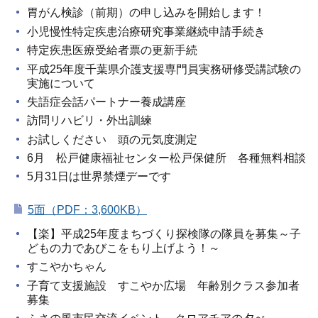
胃がん検診（前期）の申し込みを開始します！
小児慢性特定疾患治療研究事業継続申請手続き
特定疾患医療受給者票の更新手続
平成25年度千葉県介護支援専門員実務研修受講試験の
実施について
失語症会話パートナー養成講座
訪問リハビリ・外出訓練
お試しください 頭の元気度測定
6月 松戸健康福祉センター松戸保健所 各種無料相談
5月31日は世界禁煙デーです
5面（PDF：3,600KB）
【楽】平成25年度まちづくり探検隊の隊員を募集～子
どもの力であびこをもり上げよう！～
すこやかちゃん
子育て支援施設 すこやか広場 年齢別クラス参加者
募集