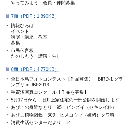
やってみよう 会員・仲間募集
7面（PDF：1,890KB）
情報ひろば
イベント
講演・講座・教室
募集
市民伝言板
たのしもう 講演・催し
8面（PDF：4,770KB）
全日本鳥フォトコンテスト【作品募集】 BIRD-1 グラ
ンプリ in JBF2013
手賀沼写真コンクール【作品を募集】
5月17日から 旧井上家住宅の一部公開を開始します
あびこの身近なとり 95 ビンズイ（セキレイ科）
あびこ植物図鑑 309 ヒメコウゾ（姫楮）クワ科
消費生活センターだより 14