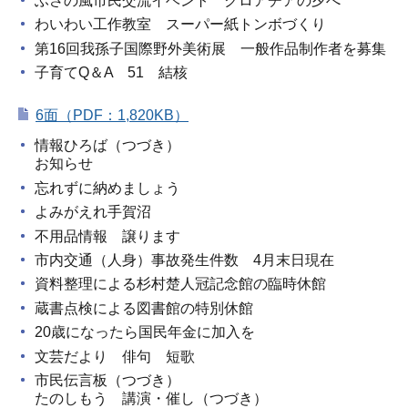
ふさの風市民交流イベント クロアチアの夕べ
わいわい工作教室 スーパー紙トンボづくり
第16回我孫子国際野外美術展 一般作品制作者を募集
子育てQ＆A 51 結核
6面（PDF：1,820KB）
情報ひろば（つづき）
お知らせ
忘れずに納めましょう
よみがえれ手賀沼
不用品情報 譲ります
市内交通（人身）事故発生件数 4月末日現在
資料整理による杉村楚人冠記念館の臨時休館
蔵書点検による図書館の特別休館
20歳になったら国民年金に加入を
文芸だより 俳句 短歌
市民伝言板（つづき）
たのしもう 講演・催し（つづき）