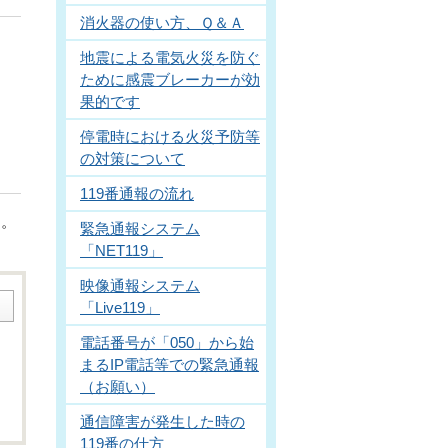
消火器の使い方、Ｑ＆Ａ
地震による電気火災を防ぐ
ために感震ブレーカーが効
果的です
停電時における火災予防等
の対策について
119番通報の流れ
ん。
緊急通報システム
「NET119」
映像通報システム
「Live119」
電話番号が「050」から始
まるIP電話等での緊急通報
（お願い）
通信障害が発生した時の
119番の仕方