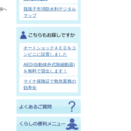
我孫子市消防水利デジタル
頭へ
マップ
オートショックＡＥＤをコ
ンビニに設置しました
AED(自動体外式除細動器)
を無料で貸出します！
マイナ保険証で救急業務の
効率化