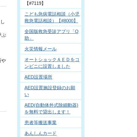
【#7119】
こども急病電話相談（小児
救急電話相談）【#8000】
とし
全国版救急受診アプリ「Q
呼ぶ
助」
火災情報メール
オートショックＡＥＤをコ
断や
ンビニに設置しました
AED設置場所
AED設置施設登録のお願
い
AED(自動体外式除細動器)
を無料で貸出します！
患者等搬送事業
あんしんカード