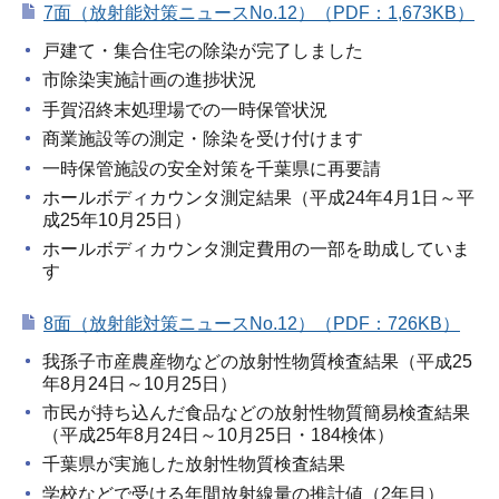
7面（放射能対策ニュースNo.12）（PDF：1,673KB）
戸建て・集合住宅の除染が完了しました
市除染実施計画の進捗状況
手賀沼終末処理場での一時保管状況
商業施設等の測定・除染を受け付けます
一時保管施設の安全対策を千葉県に再要請
ホールボディカウンタ測定結果（平成24年4月1日～平
成25年10月25日）
ホールボディカウンタ測定費用の一部を助成していま
す
8面（放射能対策ニュースNo.12）（PDF：726KB）
我孫子市産農産物などの放射性物質検査結果（平成25
年8月24日～10月25日）
市民が持ち込んだ食品などの放射性物質簡易検査結果
（平成25年8月24日～10月25日・184検体）
千葉県が実施した放射性物質検査結果
学校などで受ける年間放射線量の推計値（2年目）