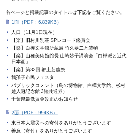
各ページと掲載記事のタイトルは下記をご覧ください。
1面（PDF：6,839KB）
人口（11月1日現在）
【楽】旧村川別荘 SPレコード鑑賞会
【楽】白樺文学館所蔵展 竹久夢二と装幀
【楽】山種美術館館長 山崎妙子講演会「白樺派と近代
日本画」
【楽】第33回 郷土芸能祭
我孫子市民フェスタ
パブリックコメント（鳥の博物館、白樺文学館、杉村
楚人冠記念館 3館共通券）
千葉県最低賃金改正のお知らせ
2面（PDF：994KB）
東日本大震災への寄付をありがとうございます
善意（寄付）をありがとうございます