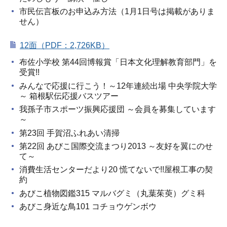
市民伝言板のお申込み方法（1月1日号は掲載がありま
せん）
12面（PDF：2,726KB）
布佐小学校 第44回博報賞「日本文化理解教育部門」を
受賞!!
みんなで応援に行こう！～12年連続出場 中央学院大学
～ 箱根駅伝応援バスツアー
我孫子市スポーツ振興応援団 ～会員を募集しています
～
第23回 手賀沼ふれあい清掃
第22回 あびこ国際交流まつり2013 ～友好を翼にのせ
て～
消費生活センターだより20 慌てないで!!屋根工事の契
約
あびこ植物図鑑315 マルバグミ（丸葉茱萸）グミ科
あびこ身近な鳥101 コチョウゲンボウ