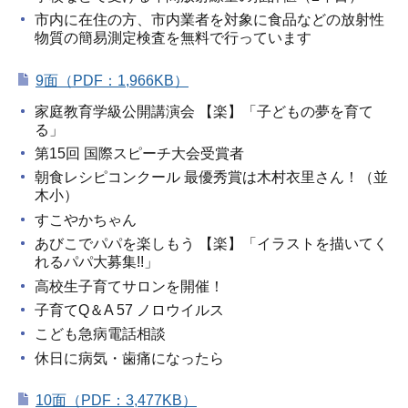
市内に在住の方、市内業者を対象に食品などの放射性
物質の簡易測定検査を無料で行っています
9面（PDF：1,966KB）
家庭教育学級公開講演会 【楽】「子どもの夢を育て
る」
第15回 国際スピーチ大会受賞者
朝食レシピコンクール 最優秀賞は木村衣里さん！（並
木小）
すこやかちゃん
あびこでパパを楽しもう 【楽】「イラストを描いてく
れるパパ大募集!!」
高校生子育てサロンを開催！
子育てQ＆A 57 ノロウイルス
こども急病電話相談
休日に病気・歯痛になったら
10面（PDF：3,477KB）