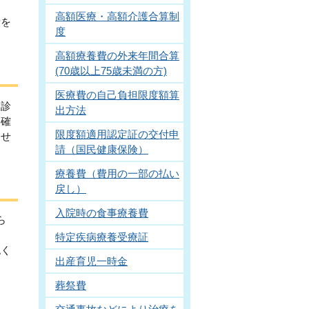
高額医療・高額介護合算制
費を
度
高額療養費の外来年間合算
(70歳以上75歳未満の方)
医療費の自己負担限度額算
受診
出方法
格確
限度額適用認定証の交付申
させ
請（国民健康保険）
療養費（費用の一部の払い
戻し）
入院時の食事療養費
ら
特定疾病療養受療証
認く
出産育児一時金
葬祭費