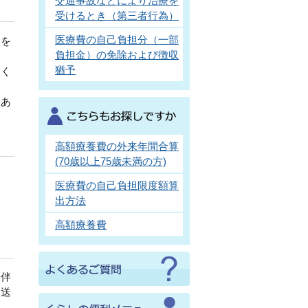
交通事故などにより治療を
受けるとき（第三者行為）
医療費の自己負担分（一部
）を
負担金）の免除および徴収
猶予
てく
はあ
高額療養費の外来年間合算
(70歳以上75歳未満の方)
医療費の自己負担限度額算
出方法
高額療養費
に伴
を送