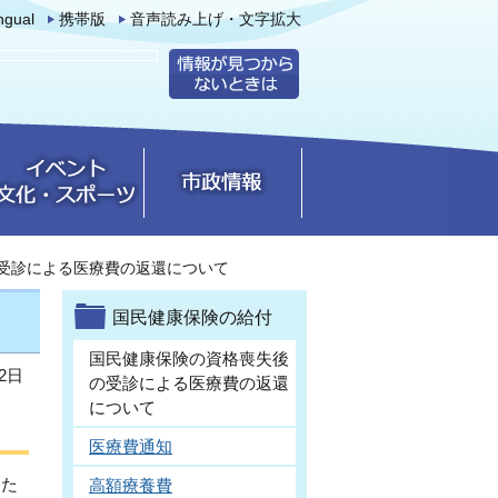
ingual
携帯版
音声読み上げ・文字拡大
受診による医療費の返還について
国民健康保険の給付
国民健康保険の資格喪失後
2日
の受診による医療費の返還
について
医療費通知
した
高額療養費