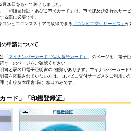
2月28日をもって終了しました。
、「印鑑登録証・あびこ市民カード」は、市民課及び各行政サー
する際に必要です。
書をコンビニエンスストアで取得できる
「コンビニ交付サービス」
が
書の申請について
は「
マイナンバーカード（個人番号カード）
」のページを、電子
続き」のページをご確認ください。
明書と署名用電子証明書の2種類があります。マイナンバーカード
明書を搭載されていない方は、コンビニ交付サービスをご利用い
課（市役所本庁舎1階）窓口のみです。
カード」「印鑑登録証」