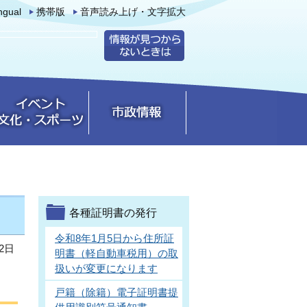
ingual
携帯版
音声読み上げ・文字拡大
各種証明書の発行
令和8年1月5日から住所証
2日
明書（軽自動車税用）の取
扱いが変更になります
戸籍（除籍）電子証明書提