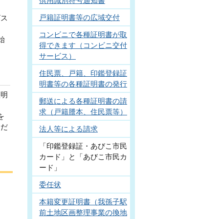
供用識別符号通知書
戸籍証明書等の広域交付
ビス
コンビニで各種証明書が取
始
得できます（コンビニ交付
サービス）
住民票、戸籍、印鑑登録証
明書等の各種証明書の発行
証明
郵送による各種証明書の請
求（戸籍謄本、住民票等）
を
ただ
法人等による請求
「印鑑登録証・あびこ市民
カード」と「あびこ市民カ
ード」
委任状
本籍変更証明書（我孫子駅
前土地区画整理事業の換地