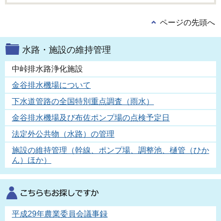
ページの先頭へ
水路・施設の維持管理
中峠排水路浄化施設
金谷排水機場について
下水道管路の全国特別重点調査（雨水）
金谷排水機場及び布佐ポンプ場の点検予定日
法定外公共物（水路）の管理
施設の維持管理（幹線、ポンプ場、調整池、樋管（ひか
ん）ほか）
平成29年農業委員会議事録