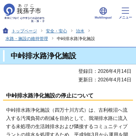
メニュー
Multilingual
トップページ
安全・安心
治水
水路・施設の維持管理
中峠排水路浄化施設
中峠排水路浄化施設
登録日：2026年4月14日
更新日：2026年4月14日
中峠排水路浄化施設の停止について
中峠排水路浄化施設（四万十川方式）は、古利根沼へ流
入する汚濁負荷の削減を目的として、我湖排水路に流入
する未処理の生活雑排水および隣接するコミュニティプ
ラントの排水を処理するため、平成9年3月から運用を開