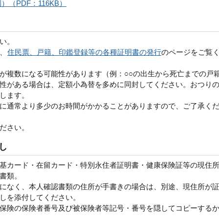
（PDF：116KB）
い。
、
住民票、戸籍、印鑑登録等の各種証明書の発行
のページをご覧
が複数になる可能性があります（例：○○の出生から死亡までの戸
性がある場合は、定額小為替を多めに同封してください。おつり
します。
に通常より多少のお時間がかかることがありますので、ご了承く
ださい。
し
基カード・在留カード・特別永住者証明書・健康保険証等の現住
書類。
になく、本人確認書類の住所が手書きの場合は、別途、現住所が
しを添付してください。
保険の保険者番号及び被保険者等記号・番号を隠してコピーする