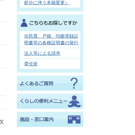
処分に伴う本籍変更）
住民票、戸籍、印鑑登録証
明書等の各種証明書の発行
法人等による請求
委任状
又
る方