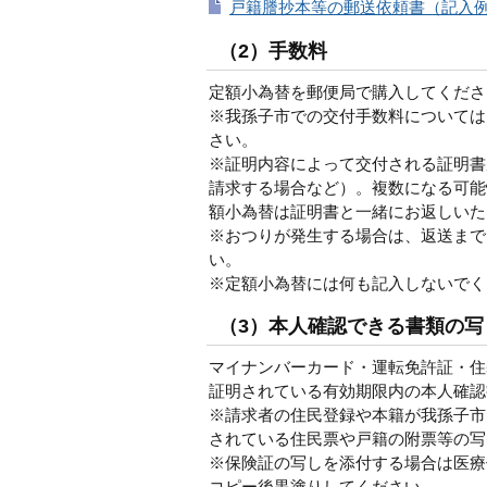
戸籍謄抄本等の郵送依頼書（記入例）
（2）手数料
定額小為替を郵便局で購入してくださ
※我孫子市での交付手数料については
さい。
※証明内容によって交付される証明書
請求する場合など）。複数になる可能
額小為替は証明書と一緒にお返しいた
※おつりが発生する場合は、返送まで
い。
※定額小為替には何も記入しないでく
（3）本人確認できる書類の写
マイナンバーカード・運転免許証・住
証明されている有効期限内の本人確認
※請求者の住民登録や本籍が我孫子市
されている住民票や戸籍の附票等の写
※保険証の写しを添付する場合は医療
コピー後黒塗りしてください。