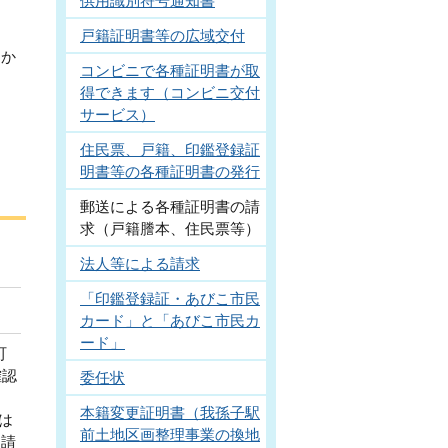
供用識別符号通知書
戸籍証明書等の広域交付
らか
コンビニで各種証明書が取
得できます（コンビニ交付
サービス）
住民票、戸籍、印鑑登録証
明書等の各種証明書の発行
郵送による各種証明書の請
求（戸籍謄本、住民票等）
法人等による請求
「印鑑登録証・あびこ市民
カード」と「あびこ市民カ
ード」
町
確認
委任状
本籍変更証明書（我孫子駅
は
前土地区画整理事業の換地
※請