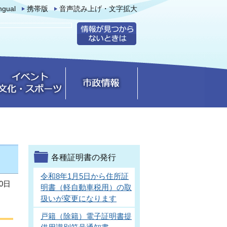
ingual
携帯版
音声読み上げ・文字拡大
各種証明書の発行
令和8年1月5日から住所証
0日
明書（軽自動車税用）の取
扱いが変更になります
戸籍（除籍）電子証明書提