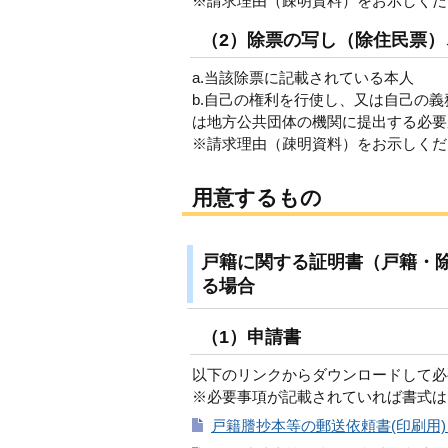
※請求理由（疎明資料）をお示しくだ
（2）除票の写し（除住民票）
a.当該除票に記載されている本人
b.自己の権利を行使し、又は自己の
は地方公共団体の機関に提出する必
※請求理由（疎明資料）をお示しくだ
用意するもの
戸籍に関する証明書（戸籍・
る場合
（1）申請書
以下のリンクからダウンロードして必
※必要事項が記載されていれば書式は
戸籍謄抄本等の郵送依頼書(印刷用)（