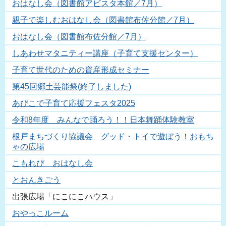
おはなし会（図書館アビスタ本館／7月）
親子で楽しむおはなし会（図書館布佐分館／7月）
おはなし会（図書館布佐分館／7月）
しあわせマタニティー講座（子育て支援センター）
子育て世代のための資産形成セミナー
第45回郷土芸能祭(終了しました)
あびこで子育て応援フェスタ2025
令和8年度 みんなで踊ろう！！日本舞踊体験教室
根戸まちづくり協議会 グッド・トイで遊ぼう！おもち
ゃの広場
こもれび おはなし会
とおんきごう
出張広場「にこにこハウス」
おやっこルーム