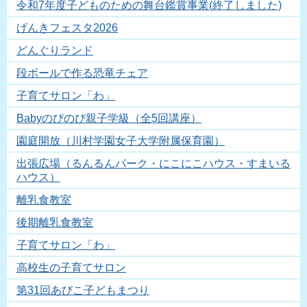
令和7年度子どものための舞台鑑賞事業(終了しました)
げんきフェスタ2026
どんぐりランド
段ボールで作る恐竜チェア
子育てサロン「わ」
Babyのびのび親子学級（全5回講座）
園庭開放（川村学園女子大学附属保育園）
出張広場（るんるんパーク・にこにこハウス・すまいる
ハウス）
離乳食教室
後期離乳食教室
子育てサロン「わ」
高校生の子育てサロン
第31回あびこ子どもまつり