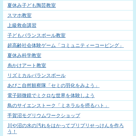
夏休み子ども陶芸教室
スマホ教室
上級救命講習
子どもバランスボール教室
超高齢社会体験ゲーム「コミュニティーコーピング」
夏休み科学教室
糸かけアート教室
リズミカルバランスボール
あびこ自然観察隊「セミの羽化をみよう」
電子顕微鏡でミクロな世界を体験しよう
鳥のサイエンストーク「ミネラルを摂るハト」
手賀沼モグリウムワークショップ
川や沼の水の汚れをはかってプリプリせっけんを作ろ
う！