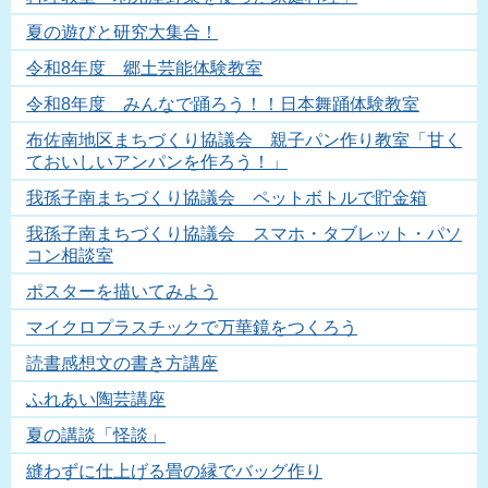
夏の遊びと研究大集合！
令和8年度 郷土芸能体験教室
令和8年度 みんなで踊ろう！！日本舞踊体験教室
布佐南地区まちづくり協議会 親子パン作り教室「甘く
ておいしいアンパンを作ろう！」
我孫子南まちづくり協議会 ペットボトルで貯金箱
我孫子南まちづくり協議会 スマホ・タブレット・パソ
コン相談室
ポスターを描いてみよう
マイクロプラスチックで万華鏡をつくろう
読書感想文の書き方講座
ふれあい陶芸講座
夏の講談「怪談」
縫わずに仕上げる畳の縁でバッグ作り