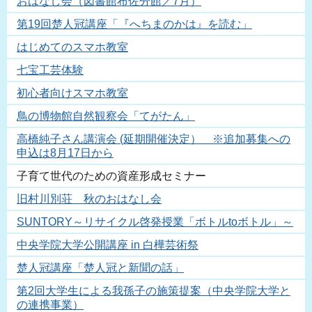
おはなし会（図書館布佐分館／7月）
第19回楚人冠講座「『へちまのかは』を読む」
はじめてのスマホ教室
七宝工芸体験
初心者向けスマホ教室
鳥の博物館自然観察会「てがたん」
高橋純子さん講演会 (延期開催決定） ※追加募集への
申込は8月17日から
子育て世代のための資産形成セミナー
旧村川別荘 秋のおはなし会
SUNTORY～リサイクル啓発授業「ボトルtoボトル」～
中央学院大学公開講座 in 白樺芸術祭
楚人冠講座「楚人冠と新聞の話」
第2回大学生による我孫子の施策提案（中央学院大学と
の連携事業）