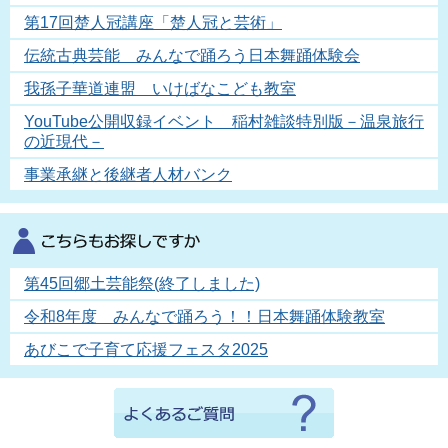
第17回楚人冠講座「楚人冠と芸術」
伝統古典芸能 みんなで踊ろう日本舞踊体験会
我孫子華道連盟 いけばなこども教室
YouTube公開収録イベント 稲村雑談特別版－温泉旅行
の近現代－
事業承継と後継者人材バンク
第45回郷土芸能祭(終了しました)
令和8年度 みんなで踊ろう！！日本舞踊体験教室
あびこで子育て応援フェスタ2025