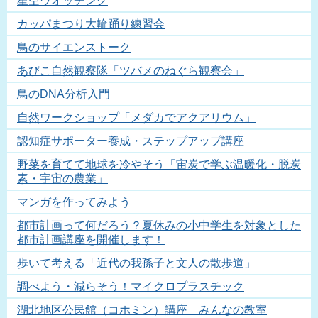
星空ウオッチング
カッパまつり大輪踊り練習会
鳥のサイエンストーク
あびこ自然観察隊「ツバメのねぐら観察会」
鳥のDNA分析入門
自然ワークショップ「メダカでアクアリウム」
認知症サポーター養成・ステップアップ講座
野菜を育てて地球を冷やそう「宙炭で学ぶ温暖化・脱炭
素・宇宙の農業」
マンガを作ってみよう
都市計画って何だろう？夏休みの小中学生を対象とした
都市計画講座を開催します！
歩いて考える「近代の我孫子と文人の散歩道」
調べよう・減らそう！マイクロプラスチック
湖北地区公民館（コホミン）講座 みんなの教室