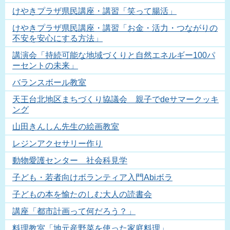
けやきプラザ県民講座・講習「笑って腸活」
けやきプラザ県民講座・講習「お金・活力・つながりの
不安を安心にする方法」
講演会「持続可能な地域づくりと自然エネルギー100パ
ーセントの未来」
バランスボール教室
天王台北地区まちづくり協議会 親子でdeサマークッキ
ング
山田きんしん先生の絵画教室
レジンアクセサリー作り
動物愛護センター 社会科見学
子ども・若者向けボランティア入門Abiボラ
子どもの本を愉たのしむ大人の読書会
講座「都市計画って何だろう？」
料理教室「地元産野菜を使った家庭料理」