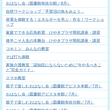
おはなし会（図書館布佐分館／8月）
自然ワークショップ「手賀沼の魚をみよう」
発電を体験する！エネルギーを学ぶ・作る！ワークショ
ップ
家庭でできる応急処置 けやきプラザ県民講座・講習
後半こそ人生の本舞台 けやきプラザ県民講座・講習
コホミン みんなの教室
そば打ち体験
家族介護教室「認知症にならないために“今やるべきこ
と”完全ガイド」
スマホ教室
親子で楽しむおはなし会（図書館アビスタ本館／7月）
おはなし会（図書館アビスタ本館／7月）
親子で楽しむおはなし会（図書館布佐分館／7月）