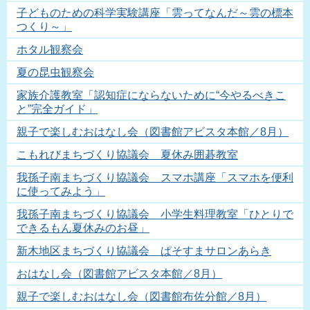
子どものための科学実験講座「雲ってなんだ～雲の標本
つくり～」
ホタル観察会
夏の昆虫観察会
家族介護教室「認知症にならないために“今やるべきこ
と”完全ガイド」
親子で楽しむおはなし会（図書館アビスタ本館／8月）
こもれびまちづくり協議会 夏休み囲碁教室
我孫子南まちづくり協議会 スマホ講座「スマホを便利
に使ってみよう」
我孫子南まちづくり協議会 小学生料理教室「ひとりで
できるもん夏休みのお昼」
新木地区まちづくり協議会 ぱそすまサロンあらき
おはなし会（図書館アビスタ本館／8月）
親子で楽しむおはなし会（図書館布佐分館／8月）