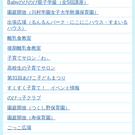
Babyのびのび親子学級（全5回講座）
園庭開放（川村学園女子大学附属保育園）
出張広場（るんるんパーク・にこにこハウス・すまいる
ハウス）
離乳食教室
後期離乳食教室
子育てサロン「わ」
高校生の子育てサロン
第31回あびこ子どもまつり
すくすく子育て！ イベント情報
のびっ子クラブ
園庭開放（つくし野保育園）
園庭開放（寿保育園）
ごっこ広場