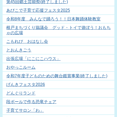
第45回郷土芸能祭(終了しました)
あびこで子育て応援フェスタ2025
令和8年度 みんなで踊ろう！！日本舞踊体験教室
根戸まちづくり協議会 グッド・トイで遊ぼう！おもち
ゃの広場
こもれび おはなし会
とおんきごう
出張広場「にこにこハウス」
おやっこルーム
令和7年度子どものための舞台鑑賞事業(終了しました)
げんきフェスタ2026
どんぐりランド
段ボールで作る恐竜チェア
子育てサロン「わ」