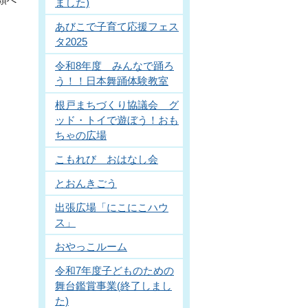
頭へ
ました)
あびこで子育て応援フェス
タ2025
令和8年度 みんなで踊ろ
う！！日本舞踊体験教室
根戸まちづくり協議会 グ
ッド・トイで遊ぼう！おも
ちゃの広場
こもれび おはなし会
とおんきごう
出張広場「にこにこハウ
ス」
おやっこルーム
令和7年度子どものための
舞台鑑賞事業(終了しまし
た)