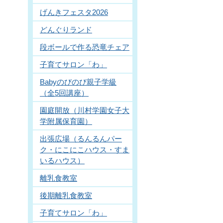
げんきフェスタ2026
どんぐりランド
段ボールで作る恐竜チェア
子育てサロン「わ」
Babyのびのび親子学級
（全5回講座）
園庭開放（川村学園女子大
学附属保育園）
出張広場（るんるんパー
ク・にこにこハウス・すま
いるハウス）
離乳食教室
後期離乳食教室
子育てサロン「わ」