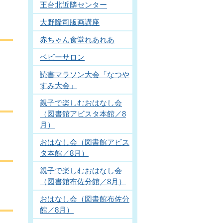
王台北近隣センター
大野隆司版画講座
赤ちゃん食堂れあれあ
ベビーサロン
読書マラソン大会「なつや
すみ大会」
親子で楽しむおはなし会
（図書館アビスタ本館／8
月）
おはなし会（図書館アビス
タ本館／8月）
親子で楽しむおはなし会
（図書館布佐分館／8月）
おはなし会（図書館布佐分
館／8月）