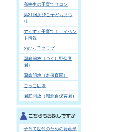
高校生の子育てサロン
第31回あびこ子どもまつ
り
すくすく子育て！ イベン
ト情報
のびっ子クラブ
園庭開放（つくし野保育
園）
園庭開放（寿保育園）
ごっこ広場
園庭開放（湖北台保育園）
子育て世代のための資産形