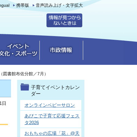
ingual
携帯版
音声読み上げ・文字拡大
（図書館布佐分館／7月）
子育てイベントカレン
ダー
1日
オンラインベビーサロン
あびこで子育て応援フェス
タ2026
おもちゃの広場「花」@天