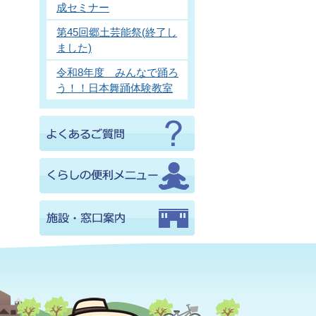
成セミナー
第45回郷土芸能祭(終了し
ました)
令和8年度 みんなで踊ろ
う！！日本舞踊体験教室