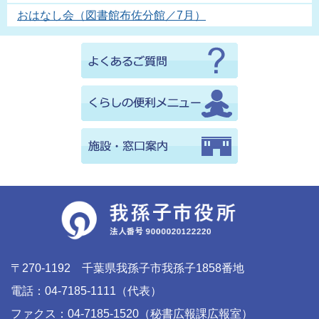
おはなし会（図書館布佐分館／7月）
〒270-1192 千葉県我孫子市我孫子1858番地
電話：04-7185-1111（代表）
ファクス：04-7185-1520（秘書広報課広報室）