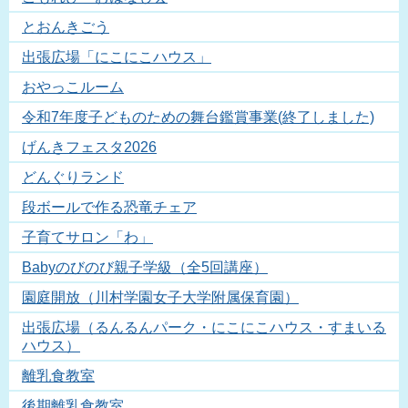
とおんきごう
出張広場「にこにこハウス」
おやっこルーム
令和7年度子どものための舞台鑑賞事業(終了しました)
げんきフェスタ2026
どんぐりランド
段ボールで作る恐竜チェア
子育てサロン「わ」
Babyのびのび親子学級（全5回講座）
園庭開放（川村学園女子大学附属保育園）
出張広場（るんるんパーク・にこにこハウス・すまいる
ハウス）
離乳食教室
後期離乳食教室