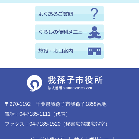
〒270-1192 千葉県我孫子市我孫子1858番地
電話：04-7185-1111（代表）
ファクス：04-7185-1520（秘書広報課広報室）