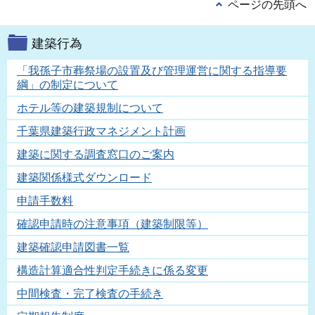
ページの先頭へ
建築行為
「我孫子市葬祭場の設置及び管理運営に関する指導要
綱」の制定について
ホテル等の建築規制について
千葉県建築行政マネジメント計画
建築に関する調査窓口のご案内
建築関係様式ダウンロード
申請手数料
確認申請時の注意事項（建築制限等）
建築確認申請図書一覧
構造計算適合性判定手続きに係る変更
中間検査・完了検査の手続き