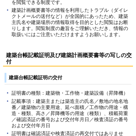
を閲覧できる制度です。
建築計画概要書等の情報を利用したトラブル（ダイレ
クトメールの送付など）が全国的にあったため、建築
主氏名や建築場所の情報取得を目的とした閲覧はお断
りします。閲覧制度の趣旨をご理解いただき、情報の
取扱いにはご注意いただけますようお願いします。
建築台帳記載証明及び建築計画概要書等の写しの交
付
建築台帳記載証明の交付
証明書の種類：建築物・工作物・建築設備（昇降機）
記載事項：建築主または築造主の氏名／敷地の地名地
番／建築物の主要用途、延べ面積／工作物の用途・構
造・種類、高さ／昇降機等の用途（種類）、積載荷重
／確認済証の番号および交付年月日／検査済証の番号
および交付年月日
証明書は確認済証や検査済証の再交付ではありませ