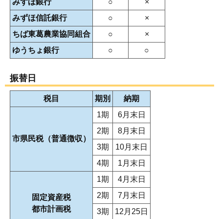
みずほ銀行
○
×
みずほ信託銀行
○
×
ちば東葛農業協同組合
○
×
ゆうちょ銀行
○
○
振替日
税目
期別
納期
1期
6月末日
2期
8月末日
市県民税（普通徴収）
3期
10月末日
4期
1月末日
1期
4月末日
2期
7月末日
固定資産税
都市計画税
3期
12月25日