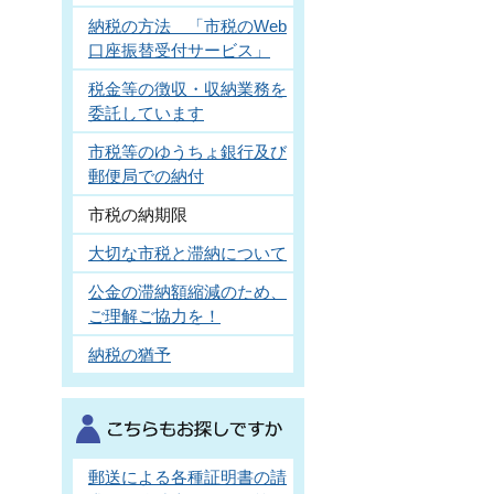
納税の方法 「市税のWeb
口座振替受付サービス」
税金等の徴収・収納業務を
委託しています
市税等のゆうちょ銀行及び
郵便局での納付
市税の納期限
大切な市税と滞納について
公金の滞納額縮減のため、
ご理解ご協力を！
納税の猶予
郵送による各種証明書の請