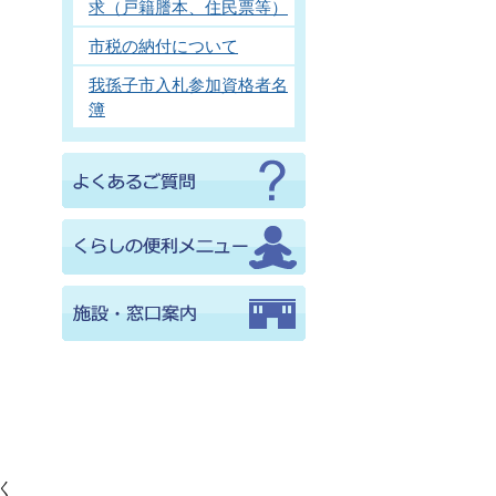
求（戸籍謄本、住民票等）
市税の納付について
我孫子市入札参加資格者名
簿
く