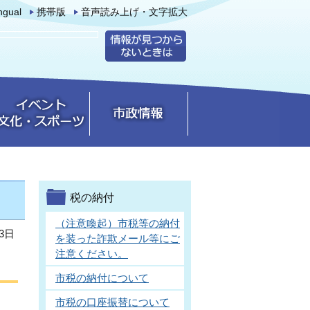
ingual
携帯版
音声読み上げ・文字拡大
税の納付
（注意喚起）市税等の納付
3日
を装った詐欺メール等にご
注意ください。
市税の納付について
市税の口座振替について