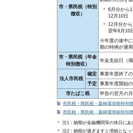
市・県民税（特別
6月分から
徴収）
12月10日
12月分か
翌年6月10
※年度の途中に
期の特例が適用
市・県民税（年金
年金支給日（偶
特別徴収）
確定
事業年度終了の
法人市民税
予定
事業年度開始の
市たばこ税
申告の翌月の月
市民税・県民税・森林環境税特別徴収
市民税・県民税・森林環境税特別徴収
注1：納期が金融機関等の休日にあ
注2：納期が過ぎますと滞納となっ