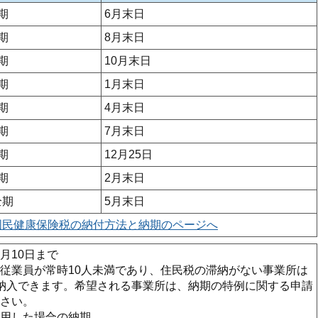
期
6月末日
期
8月末日
期
10月末日
期
1月末日
期
4月末日
期
7月末日
期
12月25日
期
2月末日
全期
5月末日
国民健康保険税の納付方法と納期のページへ
月10日まで
従業員が常時10人未満であり、住民税の滞納がない事業所は
納入できます。希望される事業所は、納期の特例に関する申請
さい。
用した場合の納期