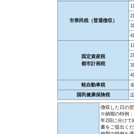
1
2
市県民税（普通徴収）
3
4
1
2
固定資産税
都市計画税
3
4
軽自動車税
国民健康保険税
徴収した日の翌
※納期の特例：
年2回に分けて
書をご提出くだ
納期の特例を適