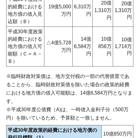
20億
20億
的経費における
19億5,000
6,310万
1,310万
1,310万
地方債の借入見
万円
円
円
円
込額（Ｂ）
平成30年度政策
的経費における
14億
10億
10億
△4億5,728
地方債の借入可
6,584万
856万
1,714万
万円
円
能額（Ｃ＝Ａ－
円
円
Ｂ）
※臨時財政対策債は、地方交付税の一部の代替措置であ
ることから、臨時財政対策債を除いた場合の政策的経費
における地方債の借入可能額は、14億6,584万円となりま
す。
※平成30年度公債費（A)は、一時借入金利子分（500万
円）を除いているため、予算額と一致しません。
平成30年度政策的経費における地方債の
10億850万円
発行目標額 （1）