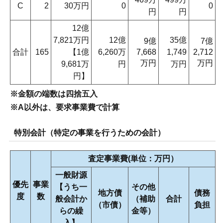
C
2
30万円
0
0
円
円
12億
7,821万円
12億
35億
9億
7億
合計
165
【1億
6,260万
7,668
1,749
2,712
万円
万円
9,681万
円
万円
円】
※金額の端数は四捨五入
※A以外は、要求事業費で計算
特別会計（特定の事業を行うための会計）
査定事業費(単位：万円）
一般財源
優先
事業
【うち一
その他
地方債
債務
度
数
般会計か
（補助
合計
（市債）
負担
らの繰
金等）
入】