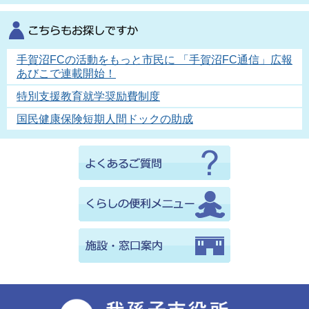
手賀沼FCの活動をもっと市民に 「手賀沼FC通信」広報
あびこで連載開始！
特別支援教育就学奨励費制度
国民健康保険短期人間ドックの助成