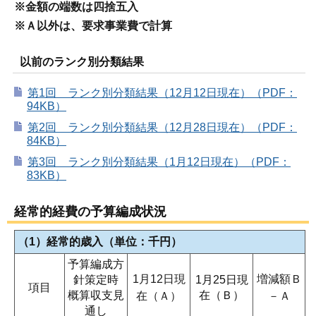
※金額の端数は四捨五入
※Ａ以外は、要求事業費で計算
以前のランク別分類結果
第1回 ランク別分類結果（12月12日現在）（PDF：
94KB）
第2回 ランク別分類結果（12月28日現在）（PDF：
84KB）
第3回 ランク別分類結果（1月12日現在）（PDF：
83KB）
経常的経費の予算編成状況
（1）経常的歳入（単位：千円）
予算編成方
1月12日現
増減額Ｂ
針策定時
1月25日現
項目
概算収支見
在（Ｂ）
在（Ａ）
－Ａ
通し