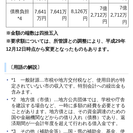
7億
7億
債務負担
8,126万
7,641
7,641万
2,712万
2,712万
万円
円
*4
円
円
円
※金額の端数は四捨五入
※要求額については、所管課との調整により、平成29年
12月12日時点から変更となったものもあります。
〔用語の解説〕
*1 一般財源…市税や地方交付税など、使用目的が特
定されていない市の収入です。特別会計への繰出金も
含みます。
*2 地方債（市債）…地方公共団体では、学校や庁舎
を建設する場合など、一時に多額の経費を必要とする
ことがあります。地方債とは、その資金調達のための
国や金融機関などからの借り入れ（債務）であり、返
済期間が一会計年度を超えて行われる借入金です。
*3 その他（補助金等）…国・県の補助金、基金、使