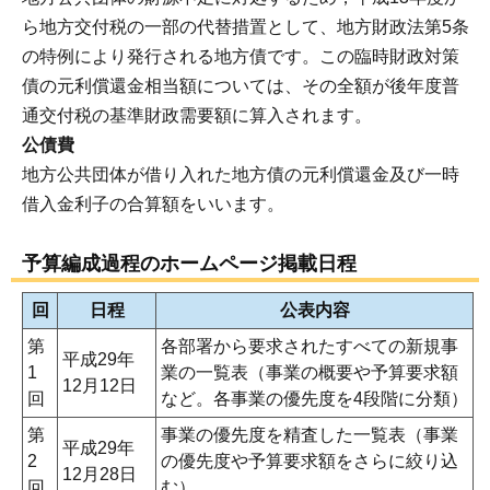
ら地方交付税の一部の代替措置として、地方財政法第5条
の特例により発行される地方債です。この臨時財政対策
債の元利償還金相当額については、その全額が後年度普
通交付税の基準財政需要額に算入されます。
公債費
地方公共団体が借り入れた地方債の元利償還金及び一時
借入金利子の合算額をいいます。
予算編成過程のホームページ掲載日程
回
日程
公表内容
第
各部署から要求されたすべての新規事
平成29年
1
業の一覧表（事業の概要や予算要求額
12月12日
回
など。各事業の優先度を4段階に分類）
第
事業の優先度を精査した一覧表（事業
平成29年
2
の優先度や予算要求額をさらに絞り込
12月28日
回
む）