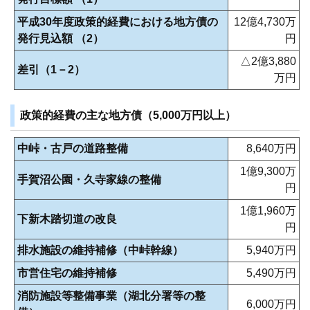
平成30年度政策的経費における地方債の
12億4,730万
発行見込額 （2）
円
△2億3,880
差引（1－2）
万円
政策的経費の主な地方債（5,000万円以上）
中峠・古戸の道路整備
8,640万円
1億9,300万
手賀沼公園・久寺家線の整備
円
1億1,960万
下新木踏切道の改良
円
排水施設の維持補修（中峠幹線）
5,940万円
市営住宅の維持補修
5,490万円
消防施設等整備事業（湖北分署等の整
6,000万円