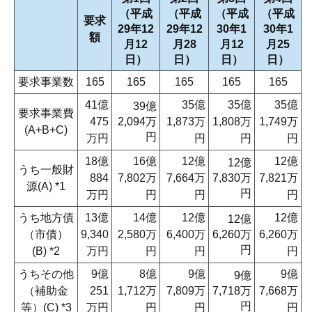
（平成
（平成
（平成
（平成
要求
29年12
29年12
30年1
30年1
額
月12
月28
月12
月25
日）
日）
日）
日）
要求事業数
165
165
165
165
165
41億
35億
35億
35億
39億
要求事業費
475
2,094万
1,873万
1,808万
1,749万
(A+B+C)
円
万円
円
円
円
18億
16億
12億
12億
12億
うち一般財
884
7,802万
7,664万
7,830万
7,821万
源(A) *1
円
万円
円
円
円
うち地方債
13億
14億
12億
12億
12億
（市債）
9,340
2,580万
6,400万
6,260万
6,260万
円
(B) *2
万円
円
円
円
うちその他
9億
8億
9億
9億
9億
（補助金
251
1,712万
7,809万
7,718万
7,668万
円
等）(C) *3
万円
円
円
円