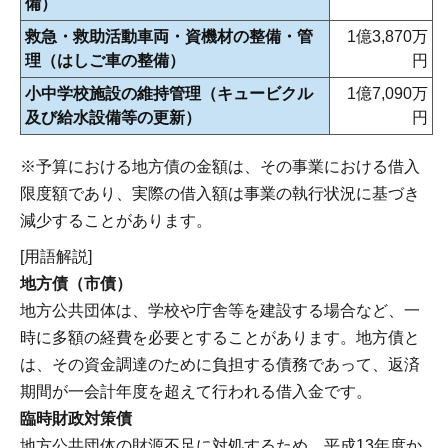
備）
救急・救助活動車両・資機材の整備・管
1億3,870万
理（はしご車の整備）
円
小中学校施設の維持管理（キュービクル
1億7,090万
及び給水設備等の更新）
円
※予算における地方債の金額は、その事業における借入
限度額であり、実際の借入額は事業の執行状況に基づき
減少することがあります。
[用語解説]
地方債（市債）
地方公共団体は、学校や庁舎等を建設する場合など、一
時に多額の経費を必要とすることがあります。地方債と
は、その資金調達のために負担する債務であって、返済
期間が一会計年度を超えて行われる借入金です。
臨時財政対策債
地方公共団体の財源不足に対処するため，平成13年度か