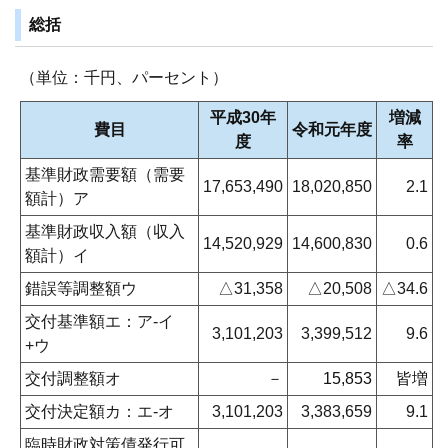
総括
（単位：千円、パーセント）
平成30年
増減
費目
令和元年度
度
率
基準財政需要額（需要
17,653,490
18,020,850
2.1
額計）ア
基準財政収入額（収入
14,520,929
14,600,830
0.6
額計）イ
錯誤等調整額ウ
△31,358
△20,508
△34.6
交付基準額エ：ア-イ
3,101,203
3,399,512
9.6
+ウ
交付調整額オ
－
15,853
皆増
交付決定額カ：エ-オ
3,101,203
3,383,659
9.1
臨時財政対策債発行可