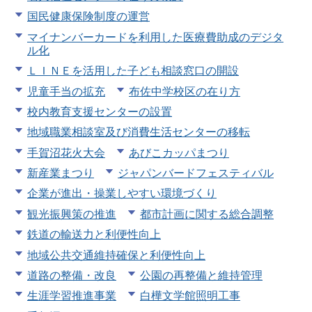
国民健康保険制度の運営
マイナンバーカードを利用した医療費助成のデジタ
ル化
ＬＩＮＥを活用した子ども相談窓口の開設
児童手当の拡充
布佐中学校区の在り方
校内教育支援センターの設置
地域職業相談室及び消費生活センターの移転
手賀沼花火大会
あびこカッパまつり
新産業まつり
ジャパンバードフェスティバル
企業が進出・操業しやすい環境づくり
観光振興策の推進
都市計画に関する総合調整
鉄道の輸送力と利便性向上
地域公共交通維持確保と利便性向上
道路の整備・改良
公園の再整備と維持管理
生涯学習推進事業
白樺文学館照明工事