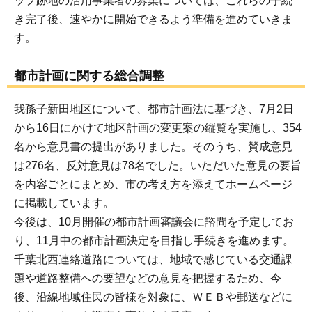
ップ跡地の活用事業者の募集については、これらの手続
き完了後、速やかに開始できるよう準備を進めていきま
す。
都市計画に関する総合調整
我孫子新田地区について、都市計画法に基づき、7月2日
から16日にかけて地区計画の変更案の縦覧を実施し、354
名から意見書の提出がありました。そのうち、賛成意見
は276名、反対意見は78名でした。いただいた意見の要旨
を内容ごとにまとめ、市の考え方を添えてホームページ
に掲載しています。
今後は、10月開催の都市計画審議会に諮問を予定してお
り、11月中の都市計画決定を目指し手続きを進めます。
千葉北西連絡道路については、地域で感じている交通課
題や道路整備への要望などの意見を把握するため、今
後、沿線地域住民の皆様を対象に、ＷＥＢや郵送などに