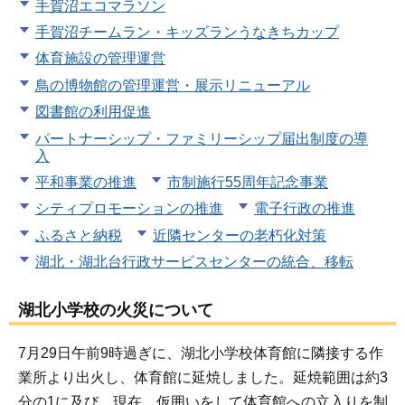
手賀沼エコマラソン
手賀沼チームラン・キッズランうなきちカップ
体育施設の管理運営
鳥の博物館の管理運営・展示リニューアル
図書館の利用促進
パートナーシップ・ファミリーシップ届出制度の導
入
平和事業の推進
市制施行55周年記念事業
シティプロモーションの推進
電子行政の推進
ふるさと納税
近隣センターの老朽化対策
湖北・湖北台行政サービスセンターの統合、移転
湖北小学校の火災について
7月29日午前9時過ぎに、湖北小学校体育館に隣接する作
業所より出火し、体育館に延焼しました。延焼範囲は約3
分の1に及び、現在、仮囲いをして体育館への立入りを制