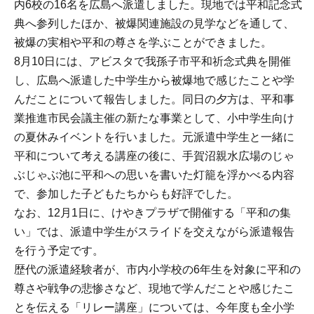
内6校の16名を広島へ派遣しました。現地では平和記念式
典へ参列したほか、被爆関連施設の見学などを通して、
被爆の実相や平和の尊さを学ぶことができました。
8月10日には、アビスタで我孫子市平和祈念式典を開催
し、広島へ派遣した中学生から被爆地で感じたことや学
んだことについて報告しました。同日の夕方は、平和事
業推進市民会議主催の新たな事業として、小中学生向け
の夏休みイベントを行いました。元派遣中学生と一緒に
平和について考える講座の後に、手賀沼親水広場のじゃ
ぶじゃぶ池に平和への思いを書いた灯籠を浮かべる内容
で、参加した子どもたちからも好評でした。
なお、12月1日に、けやきプラザで開催する「平和の集
い」では、派遣中学生がスライドを交えながら派遣報告
を行う予定です。
歴代の派遣経験者が、市内小学校の6年生を対象に平和の
尊さや戦争の悲惨さなど、現地で学んだことや感じたこ
とを伝える「リレー講座」については、今年度も全小学