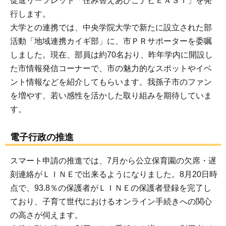
促進リーフレット「住み替えあびこナビＥＡＳＴ」を発
行します。
大学との連携では、中央学院大学で新たに設立された部
活動「地域連携カイギ部」に、市ＰＲサポーターを委嘱
しました。現在、部員は約70名おり、昨年学内に開設し
た市情報発信コーナーで、市の魅力的なスポットやイベ
ント情報などを紹介してもらいます。我孫子市のファン
を増やす、若い感性を活かした取り組みを期待していま
す。
電子行政の推進
スマート申請の推進では、7月から公立保育園の欠席・遅
刻連絡がＬＩＮＥで出来るようになりました。8月20日時
点で、93.8％の保護者がＬＩＮＥの保護者登録を完了し
ており、子育て世代におけるオンライン手続きへの関心
の高さが伺えます。