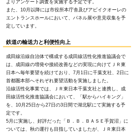
よりアンケート調査を実施する予定です。
また、10月以降には市役所本庁舎及びアビイクオーレの
エントランスホールにおいて、パネル展や意見収集を予
定しています。
鉄道の輸送力と利便性向上
成田線沿線自治体で構成する成田線活性化推進協議会で
は、成田線の増発や接続改善などの実現に向けてＪＲ東
日本へ毎年要望を続けており、7月1日に千葉支社、2日に
首都圏本部へそれぞれ要望活動を実施しました。
沿線活性化事業では、ＪＲ東日本千葉支社と連携し、成
田線活性化推進協議会において、「駅からハイキング」
を、10月25日から27日の3日間で湖北駅にて実施する予
定です。
5月に実施し、好評だった「Ｂ．Ｂ．ＢＡＳＥ手賀沼」に
ついては、秋の運行も目指していましたが、ＪＲ東日本