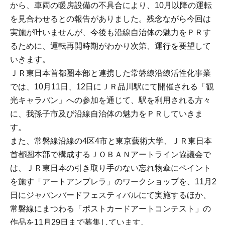
から、車両の暖房設備の不具合により、10月以降の運転
を見合わせるとの報告がありました。残念ながら今回は
実施が叶いませんが、今後も沿線自治体の魅力をＰＲす
るために、運転再開時期がわかり次第、運行を要望して
いきます。
ＪＲ東日本首都圏本部と連携した常磐線沿線活性化事業
では、10月11日、12日にＪＲ品川駅にて開催される「観
光キャラバン」への参加を通じて、駅を利用される方々
に、我孫子市及び沿線自治体の魅力をＰＲしていきま
す。
また、常磐線沿線の4区4市と東京藝術大学、ＪＲ東日本
首都圏本部で構成するＪＯＢＡＮアートライン協議会で
は、ＪＲ東日本の引き取り手のない忘れ物傘にペイント
を施す「アートアンブレラ」のワークショップを、11月2
日にジャパンバードフェスティバルにて実施するほか、
常磐線にまつわる「ポストカードアートコンテスト」の
作品を11月29日まで募集しています。