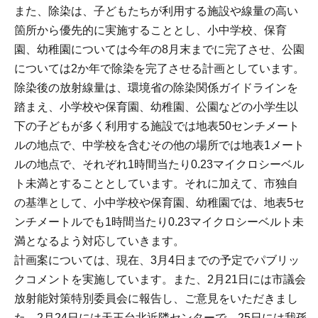
また、除染は、子どもたちが利用する施設や線量の高い
箇所から優先的に実施することとし、小中学校、保育
園、幼稚園については今年の8月末までに完了させ、公園
については2か年で除染を完了させる計画としています。
除染後の放射線量は、環境省の除染関係ガイドラインを
踏まえ、小学校や保育園、幼稚園、公園などの小学生以
下の子どもが多く利用する施設では地表50センチメート
ルの地点で、中学校を含むその他の場所では地表1メート
ルの地点で、それぞれ1時間当たり0.23マイクロシーベル
ト未満とすることとしています。それに加えて、市独自
の基準として、小中学校や保育園、幼稚園では、地表5セ
ンチメートルでも1時間当たり0.23マイクロシーベルト未
満となるよう対応していきます。
計画案については、現在、3月4日までの予定でパブリッ
クコメントを実施しています。また、2月21日には市議会
放射能対策特別委員会に報告し、ご意見をいただきまし
た。2月24日には天王台北近隣センターで、25日には我孫