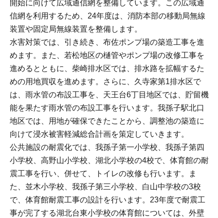
開始に向けて広域通信網を整備しています。この広域通
信網を利用するため、24年度は、消防本部の移動局無線
装置や固定局無線装置を整備します。
水害対策では、引き続き、布佐ポンプ場の築造工事を進
めます。また、若松地区の樋管やポンプ場の改修工事を
進めるとともに、柴崎排水区では、排水路を拡幅するた
めの用地買収を進めます。さらに、久寺家第1排水区で
は、雨水管の布設工事を、天王台6丁目地区では、貯留機
能を果たす雨水管の布設工事を行います。我孫子駅北口
地区では、用地が確保できたことから、調整池の築造に
向けて浸水被害軽減総合計画を策定していきます。
公共施設の耐震化では、我孫子第一小学校、我孫子第四
小学校、高野山小学校、湖北小学校の4校で、体育館の耐
震工事を行い、併せて、トイレの改修も行います。ま
た、並木小学校、我孫子第三小学校、白山中学校の3校
で、体育館耐震工事の設計を行います。23年度で耐震工
事が完了する湖北台東小学校の体育館については、外壁