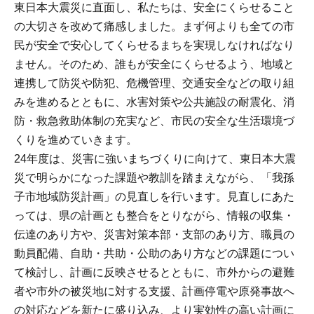
東日本大震災に直面し、私たちは、安全にくらせること
の大切さを改めて痛感しました。まず何よりも全ての市
民が安全で安心してくらせるまちを実現しなければなり
ません。そのため、誰もが安全にくらせるよう、地域と
連携して防災や防犯、危機管理、交通安全などの取り組
みを進めるとともに、水害対策や公共施設の耐震化、消
防・救急救助体制の充実など、市民の安全な生活環境づ
くりを進めていきます。
24年度は、災害に強いまちづくりに向けて、東日本大震
災で明らかになった課題や教訓を踏まえながら、「我孫
子市地域防災計画」の見直しを行います。見直しにあた
っては、県の計画とも整合をとりながら、情報の収集・
伝達のあり方や、災害対策本部・支部のあり方、職員の
動員配備、自助・共助・公助のあり方などの課題につい
て検討し、計画に反映させるとともに、市外からの避難
者や市外の被災地に対する支援、計画停電や原発事故へ
の対応などを新たに盛り込み、より実効性の高い計画に