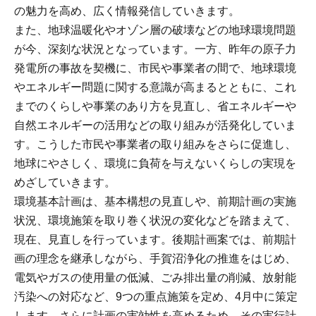
の魅力を高め、広く情報発信していきます。
また、地球温暖化やオゾン層の破壊などの地球環境問題
が今、深刻な状況となっています。一方、昨年の原子力
発電所の事故を契機に、市民や事業者の間で、地球環境
やエネルギー問題に関する意識が高まるとともに、これ
までのくらしや事業のあり方を見直し、省エネルギーや
自然エネルギーの活用などの取り組みが活発化していま
す。こうした市民や事業者の取り組みをさらに促進し、
地球にやさしく、環境に負荷を与えないくらしの実現を
めざしていきます。
環境基本計画は、基本構想の見直しや、前期計画の実施
状況、環境施策を取り巻く状況の変化などを踏まえて、
現在、見直しを行っています。後期計画案では、前期計
画の理念を継承しながら、手賀沼浄化の推進をはじめ、
電気やガスの使用量の低減、ごみ排出量の削減、放射能
汚染への対応など、9つの重点施策を定め、4月中に策定
します。さらに計画の実効性を高めるため、その実行計