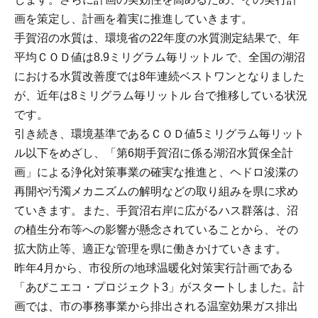
画を策定し、計画を着実に推進していきます。
手賀沼の水質は、環境省の22年度の水質測定結果で、年
平均ＣＯＤ値は8.9ミリグラム毎リットル で、全国の湖沼
における水質改善度では8年連続ベストワンとなりました
が、近年は8ミリグラム毎リットル 台で推移している状況
です。
引き続き、環境基準であるＣＯＤ値5ミリグラム毎リット
ル以下をめざし、「第6期手賀沼に係る湖沼水質保全計
画」による浄化対策事業の確実な推進と、ヘドロ浚渫の
再開や汚濁メカニズムの解明などの取り組みを県に求め
ていきます。また、手賀沼右岸に広がるハス群落は、沼
の植生分布等への影響が懸念されていることから、その
拡大防止等、適正な管理を県に働きかけていきます。
昨年4月から、市役所の地球温暖化対策実行計画である
「あびこエコ・プロジェクト3」がスタートしました。計
画では、市の事務事業から排出される温室効果ガス排出