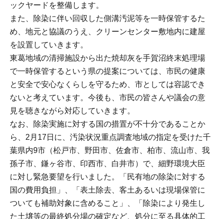
ックヤードを整備します。
また、除染に伴い回収した側溝汚泥等を一時保管するた
め、地元と協議のうえ、クリーンセンター敷地内に建屋
を設置していきます。
東葛地域の清掃施設から出た焼却灰を手賀沼終末処理場
で一時保管するという県の提案については、市民の健康
と安全で安心なくらしを守るため、市としては容認でき
ないと考えています。今後も、市民の皆さんや議会の意
見を聴きながら対応していきます。
なお、除染実施に対する国の措置が不十分であることか
ら、2月17日に、汚染状況重点調査地域の指定を受けた千
葉県内9市（松戸市、野田市、佐倉市、柏市、流山市、我
孫子市、鎌ヶ谷市、印西市、白井市）で、細野環境大臣
に対し緊急要望を行いました。「民有地の除染に対する
国の費用負担」、「表土除去、客土あるいは現場保管に
ついても補助対象に含めること」、「除染により発生し
た土壌等の最終処分場の確定など、処分に至る具体的工