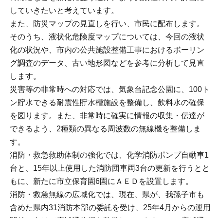
していきたいと考えています。
また、防災マップの見直しを行い、市民に配布します。
そのうち、液状化危険度マップについては、今回の液状
化の状況や、市内の公共施設整備工事におけるボーリン
グ調査のデータ、古い地形図などを参考に分析して見直
します。
災害等の非常時への対応では、気象台記念公園に、100ト
ン貯水できる耐震性貯水槽施設を整備し、飲料水の確保
を図ります。また、非常時に確実に情報の収集・伝達が
できるよう、2種類の異なる周波数の無線機を整備しま
す。
消防・救急救助体制の強化では、化学消防ポンプ自動車1
台と、15年以上使用した消防団車両3台の更新を行うとと
もに、新たに市立保育園6園にＡＥＤを設置します。
消防・救急無線の広域化では、現在、県が、我孫子市も
含めた県内31消防本部の委託を受け、25年4月からの運用