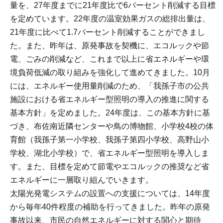
量を、27年度までに21年度比で6パーセント削減する目標
を定めています。22年度の温室効果ガスの総排出量は、
21年度に比べて1.7パーセント削減することができまし
た。また、昨年は、原発事故を契機に、エコルックや節
電、ごみの削減など、これまで以上に省エネルギーや環
境負荷低減の取り組みを強化して進めてきました。10月
には、エネルギー使用量削減のため、「我孫子市の公共
施設における省エネルギー型照明の導入の推進に関する
基本方針」を定めました。24年度は、この基本方針に基
づき、布佐南近隣センターや鳥の博物館、小学校4校の体
育館（我孫子第一小学校、我孫子第四小学校、高野山小
学校、湖北小学校）で、省エネルギー型照明を導入しま
す。また、目標を定めて節電やエコルックの推奨など省
エネルギーに一層取り組んでいきます。
太陽光発電システムの設置への支援については、14年度
から毎年40件程度の補助を行ってきました。昨年の原発
事故以来、市民の自然エネルギーに対する関心と期待