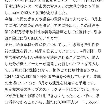
子南近隣センターで市民の皆さんとの意見交換会を開催
し、両日で50人の参加がありました。
今後、市民の皆さんや議会の意見を踏まえながら、3月上
旬に法定の除染計画を決定して国に提出し、この計画を
第2次我孫子市放射性物質除染計画として位置付け、引き
続き除染に取り組んでいきます。
また、給食食材や農産物についても、引き続き放射性物
質の測定を行い、結果を公表していきます。4月以降、厚
生労働省の新しい基準値が適用されることに伴い、購入
した分析機のメーカーが開発した新しいソフトを導入し
て、2月15日の測定分から、検体ごとに放射性セシウム
134と137の測定値と検出限界値を公表しています。農地
の土壌については、3月から測定を開始する予定です。
剪定枝木等のチップのストックヤードについては、チッ
プが放射能の影響で利用できなくなったことに伴い、ほ
ぼ満杯であることから、新たに3,000平方メートルのスト