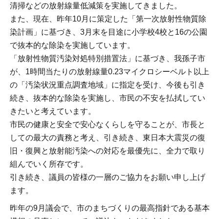
清掃などの放射線量低減策を実施してきました。
また、現在、昨年10月に策定した「第一次放射性物質除
染計画」に基づき、3月末を目途に小学校4校と16の公園
で抜本的な除染を実施しています。
「放射性物質汚染対処特別措置法」に基づき、我孫子市
が、1時間当たりの放射線量0.23マイクロシーベルト以上
の「汚染状況重点調査地域」に指定を受け、今後も引き
続き、抜本的な除染を実施し、市民の不安を払拭してい
きたいと考えています。
市民の健康と安全で安心なくらしを守ることが、市長と
しての最大の責務と考え、引き続き、東日本大震災の復
旧・復興と放射能汚染への対応を最優先に、全力で取り
組んでいく所存です。
引き続き、議員の皆様の一層のご協力をお願い申し上げ
ます。
昨年の9月議会で、市のまちづくりの最高指針である基本