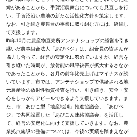
緯があることから、手賀沼農舞台についても見直しを行
い、手賀沼沿い農地の新たな活性化方針を策定します。
なお、引き続き農舞台の事業に取り組む方には、継続し
て支援します。
昨年10月に農産物直売所アンテナショップの経営を引き
継いだ農事組合法人「あびベジ」は、組合員の皆さんが
協力し合って、経営の安定化に努めていますが、経営を
引き継いだ時期が、放射能の風評被害が拡大するさなか
であったことから、各月の前年比売上げはマイナスが続
いています。市では、アンテナショップで供給される地
元農産物の放射性物質検査を行い、引き続き、安全・安
心をしっかりアピールできるよう支援していきます。ま
た、市、あびこ型「地産地消」推進協議会、「あびベ
ジ」で共同設置した「あびこん連絡協議会」を活用し
て、経営の安定化に向けて支援していきます。なお、農
業拠点施設の整備については、今後の実績を踏まえなが