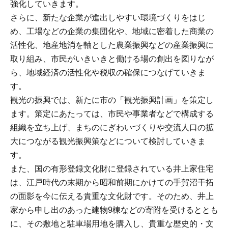
強化していきます。
さらに、新たな企業が進出しやすい環境づくりをはじ
め、工場などの企業の集団化や、地域に密着した商業の
活性化、地産地消を軸とした農業振興などの産業振興に
取り組み、市民がいきいきと働ける場の創出を図りなが
ら、地域経済の活性化や税収の確保につなげていきま
す。
観光の振興では、新たに市の「観光振興計画」を策定し
ます。策定にあたっては、市民や事業者などで構成する
組織を立ち上げ、まちのにぎわいづくりや交流人口の拡
大につながる観光振興策などについて検討していきま
す。
また、国の有形登録文化財に登録されている井上家住宅
は、江戸時代の末期から昭和前期にかけての手賀沼干拓
の面影を今に伝える貴重な文化財です。そのため、井上
家から申し出のあった建物9棟などの寄附を受けるととも
に、その敷地と駐車場用地を購入し、貴重な歴史的・文