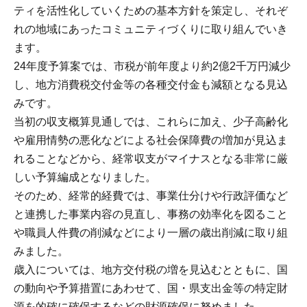
ティを活性化していくための基本方針を策定し、それぞ
れの地域にあったコミュニティづくりに取り組んでいき
ます。
24年度予算案では、市税が前年度より約2億2千万円減少
し、地方消費税交付金等の各種交付金も減額となる見込
みです。
当初の収支概算見通しでは、これらに加え、少子高齢化
や雇用情勢の悪化などによる社会保障費の増加が見込ま
れることなどから、経常収支がマイナスとなる非常に厳
しい予算編成となりました。
そのため、経常的経費では、事業仕分けや行政評価など
と連携した事業内容の見直し、事務の効率化を図ること
や職員人件費の削減などにより一層の歳出削減に取り組
みました。
歳入については、地方交付税の増を見込むとともに、国
の動向や予算措置にあわせて、国・県支出金等の特定財
源を的確に確保するなどの財源確保に努めました。