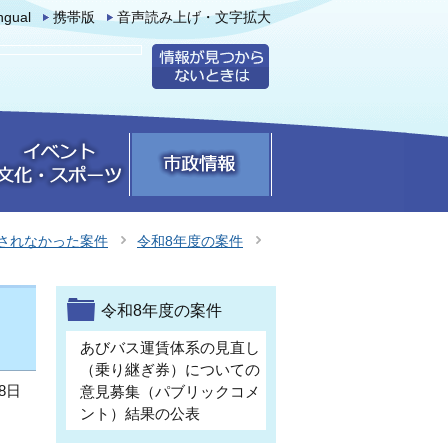
ingual
携帯版
音声読み上げ・文字拡大
されなかった案件
令和8年度の案件
令和8年度の案件
あびバス運賃体系の見直し
（乗り継ぎ券）についての
8日
意見募集（パブリックコメ
ント）結果の公表