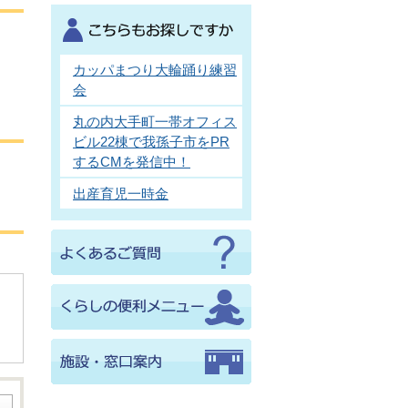
カッパまつり大輪踊り練習
会
丸の内大手町一帯オフィス
ビル22棟で我孫子市をPR
するCMを発信中！
出産育児一時金