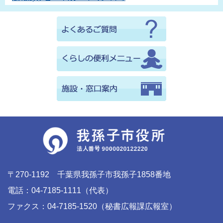
〒270-1192 千葉県我孫子市我孫子1858番地
電話：04-7185-1111（代表）
ファクス：04-7185-1520（秘書広報課広報室）