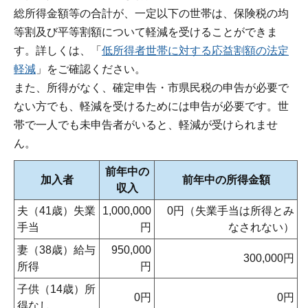
総所得金額等の合計が、一定以下の世帯は、保険税の均
等割及び平等割額について軽減を受けることができま
す。詳しくは、「
低所得者世帯に対する応益割額の法定
軽減
」をご確認ください。
また、所得がなく、確定申告・市県民税の申告が必要で
ない方でも、軽減を受けるためには申告が必要です。世
帯で一人でも未申告者がいると、軽減が受けられませ
ん。
前年中の
加入者
前年中の所得金額
収入
夫（41歳）失業
1,000,000
0円（失業手当は所得とみ
手当
円
なされない）
妻（38歳）給与
950,000
300,000円
所得
円
子供（14歳）所
0円
0円
得なし