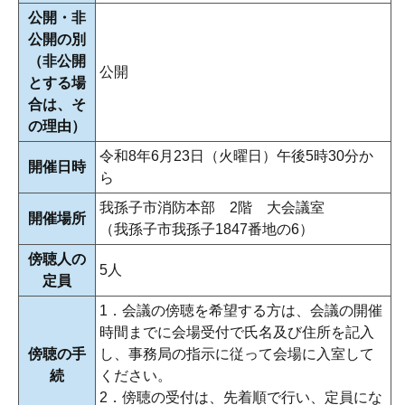
公開・非
公開の別
（非公開
公開
とする場
合は、そ
の理由）
令和8年6月23日（火曜日）午後5時30分か
開催日時
ら
我孫子市消防本部 2階 大会議室
開催場所
（我孫子市我孫子1847番地の6）
傍聴人の
5人
定員
1．会議の傍聴を希望する方は、会議の開催
時間までに会場受付で氏名及び住所を記入
傍聴の手
し、事務局の指示に従って会場に入室して
続
ください。
2．傍聴の受付は、先着順で行い、定員にな