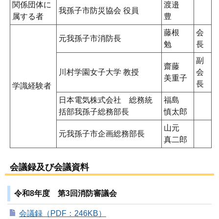
関係団体に
渡邉
我孫子市防災協会 役員
属する者
豊
藤根
会
元我孫子市消防長
勉
長
副
齋藤
川村学園女子大学 教授
会
美重子
長
学識経験者
日本電気株式会社 総務統
福島
括部我孫子総務部長
慎太郎
山元
元我孫子市企画総務部長
真二郎
会議録及び会議資料
令和8年度 第3回消防審議会
会議録（PDF：246KB）