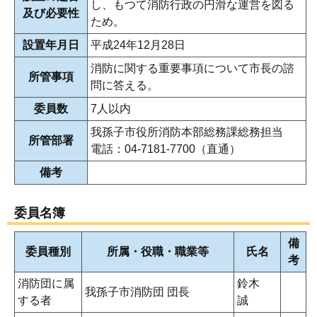
し、もつて消防行政の円滑な運営を図る
及び必要性
ため。
設置年月日
平成24年12月28日
消防に関する重要事項について市長の諮
所管事項
問に答える。
委員数
7人以内
我孫子市役所消防本部総務課総務担当
所管部署
電話：04-7181-7700（直通）
備考
委員名簿
備
委員種別
所属・役職・職業等
氏名
考
消防団に属
鈴木
我孫子市消防団 団長
する者
誠