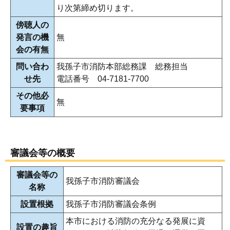
り次第締め切ります。
傍聴人の
発言の機
無
会の有無
問い合わ
我孫子市消防本部総務課 総務担当
せ先
電話番号 04-7181-7700
その他必
無
要事項
審議会等の概要
審議会等の
我孫子市消防審議会
名称
設置根拠
我孫子市消防審議会条例
本市における消防の充分なる発展に資
設置の趣旨