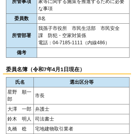
所管事項
家等に関する施策を推進するために必要
な事項
委員数
8名
我孫子市役所 市民生活部 市民安全
所管部署
課 防犯・空家対策係
電話：04-7185-1111（内線486）
備考
委員名簿（令和7年4月1日現在）
氏名
選出区分等
星野 順一
市長
郎
大澤 一郎
弁護士
鈴木 明人
司法書士
丸橋 稔
宅地建物取引業者