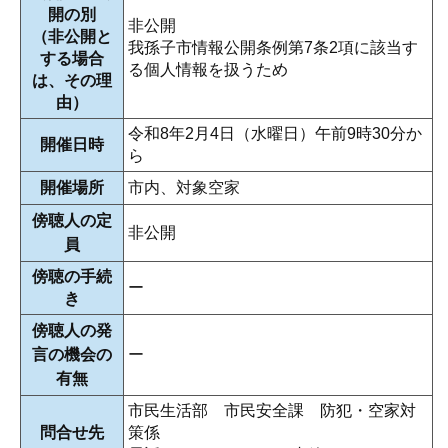
開の別
非公開
（非公開と
我孫子市情報公開条例第7条2項に該当す
する場合
る個人情報を扱うため
は、その理
由）
令和8年2月4日（水曜日）午前9時30分か
開催日時
ら
開催場所
市内、対象空家
傍聴人の定
非公開
員
傍聴の手続
ー
き
傍聴人の発
言の機会の
ー
有無
市民生活部 市民安全課 防犯・空家対
問合せ先
策係