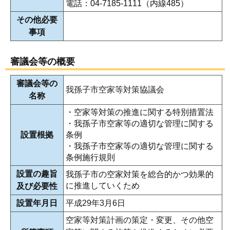
電話：04-7185-1111（内線485）
その他必要
事項
審議会等の概要
審議会等の
我孫子市空家等対策協議会
名称
・空家等対策の推進に関する特別措置法
・我孫子市空家等の適切な管理に関する
設置根拠
条例
・我孫子市空家等の適切な管理に関する
条例施行規則
設置の趣旨
我孫子市の空家対策を総合的かつ効果的
に推進していくため
及び必要性
設置年月日
平成29年3月6日
空家等対策計画の策定・変更、その他空