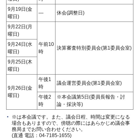
9月19日(金
―
休会(調整日)
曜日)
9月22日(月
曜日)
9月24日(水
午前10
決算審査特別委員会(第1委員会室)
曜日)
時
9月25日(木
曜日)
午後1
議会運営委員会(第1委員会室)
時
9月26日(金
曜日)
午後2
※本会議第5日(委員長報告・討
時
論・採決等)
※は本会議です。また、議会日程、時間は変更になる
場合もありますので、傍聴の際にはあらかじめ議会事
務局までお問い合わせください。
(直通 電話：04-7185-1655)