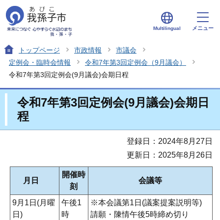
メニュー
Multilingual
トップページ
市政情報
市議会
定例会・臨時会情報
令和7年第3回定例会（9月議会）
令和7年第3回定例会(9月議会)会期日程
令和7年第3回定例会(9月議会)会期日
程
登録日：2024年8月27日
更新日：2025年8月26日
開催時
月日
会議等
刻
9月1日(月曜
午後1
※本会議第1日(議案提案説明等)
日)
時
請願・陳情午後5時締め切り