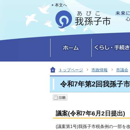
本文へ
トップページ
市政情報
市議会
令和7年第2回我孫子
議案(令和7年6月2日提出)
(議案第1号)我孫子市税条例の一部を