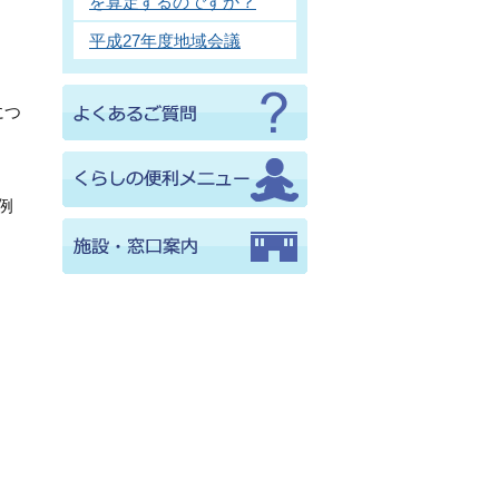
を算定するのですか？
平成27年度地域会議
につ
例