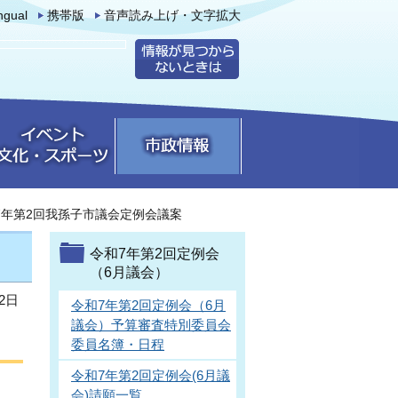
ingual
携帯版
音声読み上げ・文字拡大
7年第2回我孫子市議会定例会議案
令和7年第2回定例会
（6月議会）
2日
令和7年第2回定例会（6月
議会）予算審査特別委員会
委員名簿・日程
令和7年第2回定例会(6月議
会)請願一覧