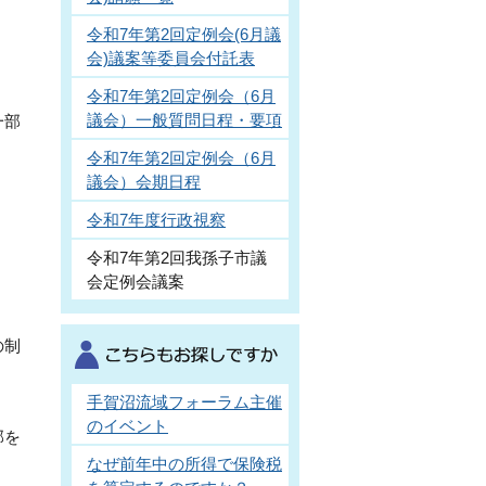
令和7年第2回定例会(6月議
会)議案等委員会付託表
令和7年第2回定例会（6月
議会）一般質問日程・要項
一部
令和7年第2回定例会（6月
議会）会期日程
令和7年度行政視察
令和7年第2回我孫子市議
会定例会議案
の制
手賀沼流域フォーラム主催
のイベント
部を
なぜ前年中の所得で保険税