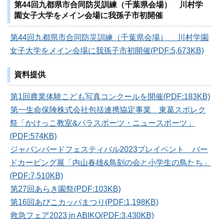
第44回九都県市合同防災訓練（千葉県会場） 川村学
園女子大学をメイン会場に我孫子市初開催
第44回九都県市合同防災訓練（千葉県会場） 川村学園
女子大学をメイン会場に我孫子市初開催(PDF:5,673KB)
資料提供
第1回農業体験こども写真コンクールを開催(PDF:183KB)
第一生命保険株式会社包括連携協定事業 東葛スポレク
祭「かけっこ教室&パラスポーツ・ニュースポーツ」
(PDF:574KB)
ジャパンバードフェスティバル2023プレイベント バー
ドカービング展「内山春雄&鳥刻の会と小学生の鳥たち」
(PDF:7,510KB)
第27回あらき園祭(PDF:103KB)
第16回あびこカッパまつり(PDF:1,198KB)
救急フェア2023 in ABIKO(PDF:3,430KB)