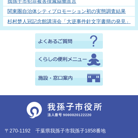
我孫子市犯罪被害撲滅協働宣言
関東圏自治体シティプロモーション初の実態調査結果
杉村楚人冠記念館講演会「大逆事件針文字書簡の発見」
〒270-1192 千葉県我孫子市我孫子1858番地