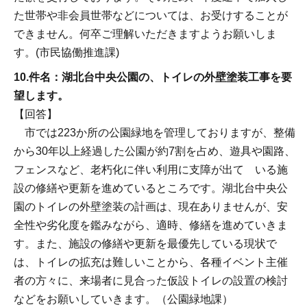
た世帯や非会員世帯などについては、お受けすることが
できません。何卒ご理解いただきますようお願いしま
す。(市民協働推進課)
10.件名：湖北台中央公園の、トイレの外壁塗装工事を要
望します。
【回答】
市では223か所の公園緑地を管理しておりますが、整備
から30年以上経過した公園が約7割を占め、遊具や園路、
フェンスなど、老朽化に伴い利用に支障が出て いる施
設の修繕や更新を進めているところです。湖北台中央公
園のトイレの外壁塗装の計画は、現在ありませんが、安
全性や劣化度を鑑みながら、適時、修繕を進めていきま
す。また、施設の修繕や更新を最優先している現状で
は、トイレの拡充は難しいことから、各種イベント主催
者の方々に、来場者に見合った仮設トイレの設置の検討
などをお願いしていきます。（公園緑地課）