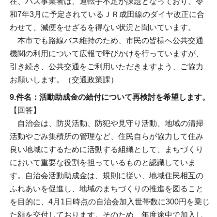
在、バス事業者は、運転手不足が課題となっており、令
和7年3月に予定されているＪＲ成田線のダイヤ改正に合
わせて、減便をせざるを得ない状況と聞いています。
本市でも路線バス維持のため、市民の皆様へ公共交通
機関の利用について広報で呼びかけを行っていますが、
引き続き、公共交通をご利用いただきますよう、ご協力
お願いします。（交通政策課）
9.件名：活動助成金の給付について再検討を希望します。
【回答】
自治会は、防災活動、防犯や見守り活動、地域の清掃
活動やごみ集積所の管理など、住民自らが協力して住み
良い地域にするために活動する組織として、まちづくり
において重要な役割を担っているものと認識していま
す。自治会活動助成金は、規則に従い、地域住民相互の
ふれあいを促進し、地域のまちづくりの推進を図ること
を目的に、4月1日時点の自治会加入世帯数に300円を乗じ
た額を交付しております。そのため、年度途中で加入し