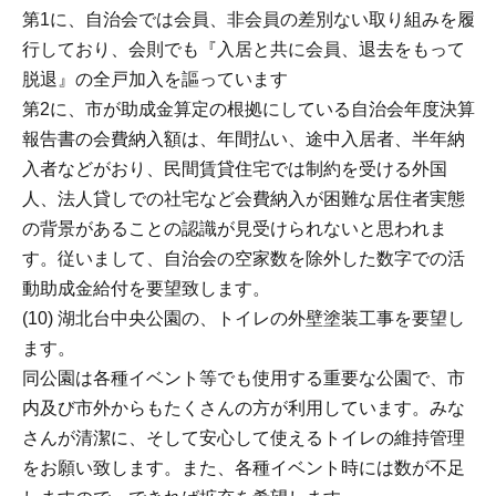
第1に、自治会では会員、非会員の差別ない取り組みを履
行しており、会則でも『入居と共に会員、退去をもって
脱退』の全戸加入を謳っています
第2に、市が助成金算定の根拠にしている自治会年度決算
報告書の会費納入額は、年間払い、途中入居者、半年納
入者などがおり、民間賃貸住宅では制約を受ける外国
人、法人貸しでの社宅など会費納入が困難な居住者実態
の背景があることの認識が見受けられないと思われま
す。従いまして、自治会の空家数を除外した数字での活
動助成金給付を要望致します。
(10) 湖北台中央公園の、トイレの外壁塗装工事を要望し
ます。
同公園は各種イベント等でも使用する重要な公園で、市
内及び市外からもたくさんの方が利用しています。みな
さんが清潔に、そして安心して使えるトイレの維持管理
をお願い致します。また、各種イベント時には数が不足