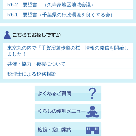
R6-2 要望書 （久寺家地区地域会議）
R6-1 要望書（千葉県の行政環境を良くする会）
東京丸の内で「手賀沼遊歩道の桜」情報の発信を開始し
ました！
共催・協力・後援について
税理士による税務相談