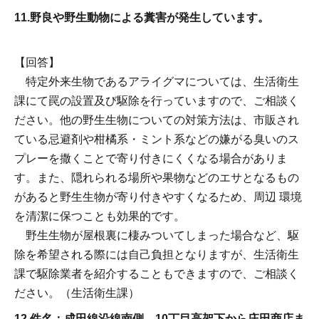
11.
野良や野生動物による糞害が発生しています。
【回答】
特定外来生物であるアライグマについては、生活衛生
課にて罠の設置及び駆除を行っていますので、ご相談く
ださい。他の野生生物についての対策方法は、市販され
ている忌避剤や柑橘系・ミント系などの嫌がる臭いのス
プレーを撒くことで寄り付きにくくなる場合がありま
す。また、隠れられる場所や果物などのエサとなるもの
があると野生生物が寄り付きやすくなるため、周辺 環境
を清潔に保つことも効果的です。
野生生物が屋根裏に棲みついてしまった場合など、駆
除を希望される際には自己負担となりますが、生活衛生
課で駆除業者を紹介することもできますので、ご相談く
ださい。（生活衛生課）
12.件名：成田線沿線南側、10丁目高架下から庄田商店ま