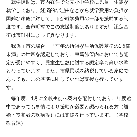
就学援助は、市内在住で公立小中学校に児童・生徒が
就学しており、経済的な理由などから就学費用の負担が
困難な家庭に対して、市が就学費用の一部を援助する制
度です。全市町村でこの支援制度はありますが、認定基
準は市町村によって異なります。
我孫子市の場合、「前年の所得が生活保護基準の1.5倍
未満」の世帯を認定しており、東葛飾管内においても認
定が受けやすく、児童生徒数に対する認定率も高い水準
となっています。また、市県民税を納税している家庭で
あっても、この基準に即していれば支援を行っていま
す。
毎年度、4月に全校生徒へ案内を配付しており、年度途
中であっても事情により援助が必要と認められる方（離
婚・扶養者の疾病等）には支援を行っています。（学校
教育課）