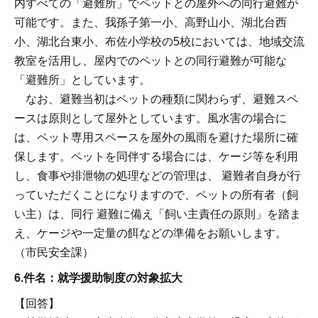
内すべての「避難所」でペットとの屋外への同行避難が
可能です。また、我孫子第一小、高野山小、湖北台西
小、湖北台東小、布佐小学校の5校においては、地域交流
教室を活用し、屋内でのペットとの同行避難が可能な
「避難所」としています。
なお、避難当初はペットの種類に関わらず、避難スペ
ースは原則として屋外としています。風水害の場合に
は、ペット専用スペースを屋外の風雨を避けた場所に確
保します。ペットを同伴する場合には、ケージ等を利用
し、食事や排泄物の処理などの管理は、 避難者自身が行
っていただくことになりますので、ペットの所有者（飼
い主）は、同行 避難に備え「飼い主責任の原則」を踏ま
え、ケージや一定量の餌などの準備をお願いします。
（市民安全課）
6.件名：就学援助制度の対象拡大
【回答】