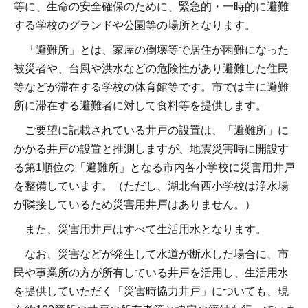
等に、生命の安全確保のために、緊急的・一時的に避難
する学校のグランドや公園等の場所となります。
「避難所」とは、家屋の倒壊等で居住が困難になった
被災者や、台風や洪水などの危険性があり避難した住民
等などが滞在する学校の体育館等です。市では主に避難
所に滞在する避難者に対して食料等を提供します。
ご要望に記載されている井戸の設置は、「避難所」に
かかる井戸の設置と推測しますが、地震災害時に開設す
る第1順位の「避難所」となる市内各小学校に災害用井戸
を整備しています。（ただし、湖北台西小学校は浄水場
が隣接しているため災害用井戸はありません。）
また、災害用井戸はすべて生活用水となります。
なお、災害などが発生して水道が断水した場合に、市
民や事業所の方が所有している井戸を活用し、生活用水
を提供していただく「災害時協力井戸」についても、現