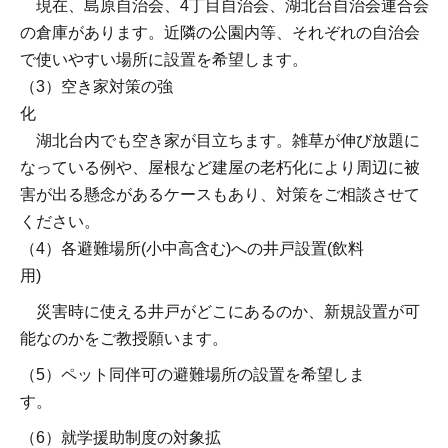
現在、島原自治会、4丁目自治会、湖北台自治会連合会
の倉庫があります。近隣の公園内等、それぞれの自治会
で使いやすい場所に設置を希望します。
（3）空き家対策の強
化
湖北台内でも空き家が目立ちます。雑草が伸び放題に
なっている例や、屋根など建屋の老朽化により周辺に被
害が出る懸念があるケースもあり、対策をご相談させて
ください。
（4）各避難場所(小中高含む)への井戸設置(飲料
用)
災害時に使える井戸がどこにあるのか、新規設置が可
能なのかをご教授願います。
（5）ペット同伴可の避難場所の設置を希望しま
す。
（6）就学援助制度の対象拡