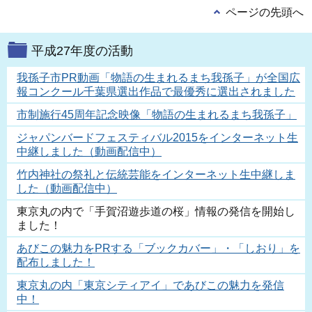
ページの先頭へ
平成27年度の活動
我孫子市PR動画「物語の生まれるまち我孫子」が全国広
報コンクール千葉県選出作品で最優秀に選出されました
市制施行45周年記念映像「物語の生まれるまち我孫子」
ジャパンバードフェスティバル2015をインターネット生
中継しました（動画配信中）
竹内神社の祭礼と伝統芸能をインターネット生中継しま
した（動画配信中）
東京丸の内で「手賀沼遊歩道の桜」情報の発信を開始し
ました！
あびこの魅力をPRする「ブックカバー」・「しおり」を
配布しました！
東京丸の内「東京シティアイ」であびこの魅力を発信
中！