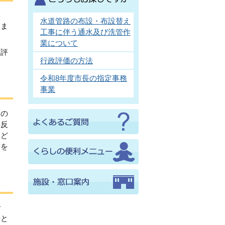
本
水道管路の布設・布設替え
りま
工事に伴う通水及び洗管作
業について
政評
行政評価の方法
令和8年度市長の指定事務
事業
その
に反
など
トを
で
語と