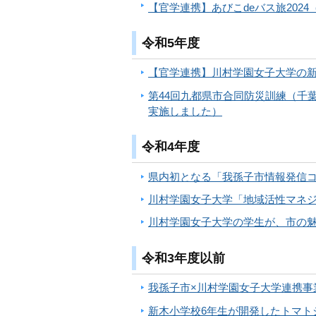
【官学連携】あびこdeバス旅2024
令和5年度
【官学連携】川村学園女子大学の新
第44回九都県市合同防災訓練（千葉
実施しました）
令和4年度
県内初となる「我孫子市情報発信
川村学園女子大学「地域活性マネジ
川村学園女子大学の学生が、市の
令和3年度以前
我孫子市×川村学園女子大学連携事
新木小学校6年生が開発したトマト