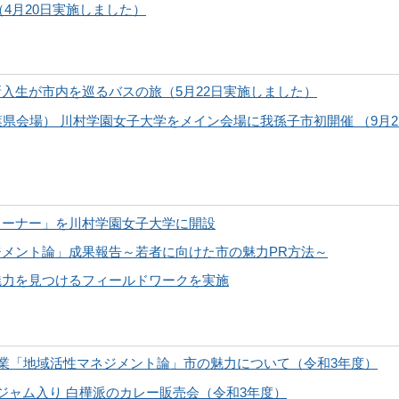
（4月20日実施しました）
入生が市内を巡るバスの旅（5月22日実施しました）
県会場） 川村学園女子大学をメイン会場に我孫子市初開催 （9月2
コーナー」を川村学園女子大学に開設
メント論」成果報告～若者に向けた市の魅力PR方法～
魅力を見つけるフィールドワークを実施
業「地域活性マネジメント論」市の魅力について（令和3年度）
ジャム入り 白樺派のカレー販売会（令和3年度）