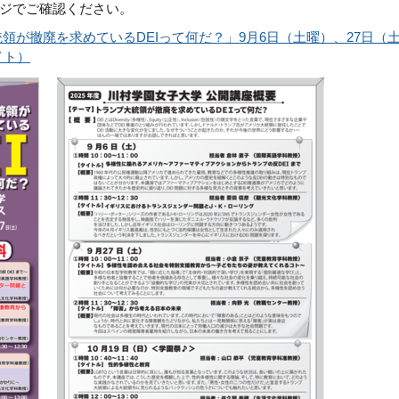
ジでご確認ください。
領が撤廃を求めているDEIって何だ？」9月6日（土曜）、27日（
イト）