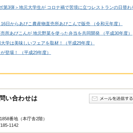
ボ第3弾＞地元大学生が コロナ禍で苦境に立つレストランの日替わ
月16日からあびこ農産物直売所あびこんで販売 （令和元年度）
売所あびこんが 地元野菜を使った弁当を共同開発 （平成30年度）
回大学は美味しいフェアを取材！（平成29年度）
が登場！ （平成29年度）
問い合わせは
子1858番地（本庁舎2階）
85-1142