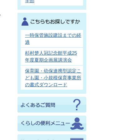
学部
土
一時保管施設建設までの経
過
杉村楚人冠記念館平成25
年度夏期企画展講演会
保育園・幼保連携型認定こ
ども園・小規模保育事業所
の書式ダウンロード