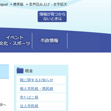
ingual
携帯版
音声読み上げ・文字拡大
税金
税に関するお知らせ
個人市民税・県民税
市たばこ税
頭へ
法人市民税