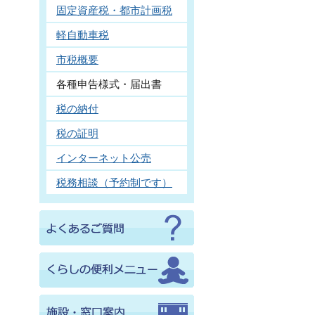
固定資産税・都市計画税
軽自動車税
市税概要
各種申告様式・届出書
税の納付
税の証明
インターネット公売
税務相談（予約制です）