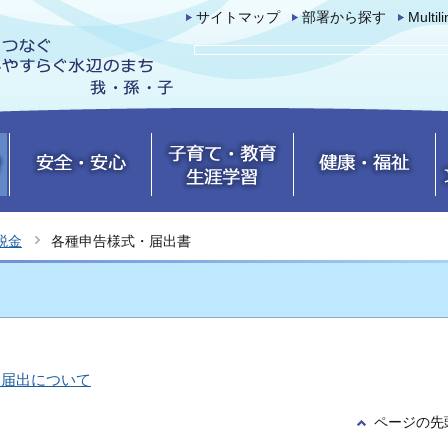
サイトマップ
部署から探す
Multil
税金
各種申告様式・届出書
る届出について
ページの先