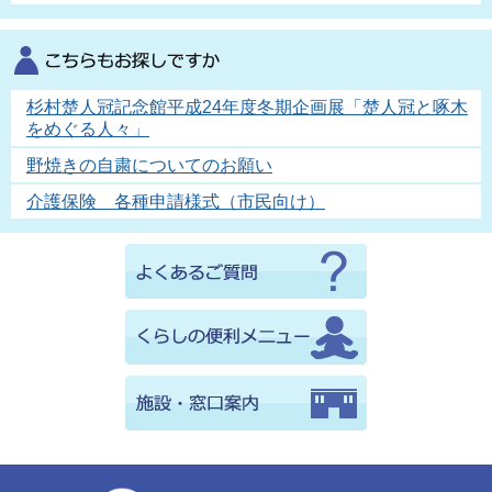
杉村楚人冠記念館平成24年度冬期企画展「楚人冠と啄木
をめぐる人々」
野焼きの自粛についてのお願い
介護保険 各種申請様式（市民向け）