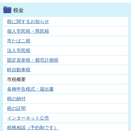
税金
税に関するお知らせ
個人市民税・県民税
市たばこ税
法人市民税
固定資産税・都市計画税
軽自動車税
市税概要
各種申告様式・届出書
税の納付
税の証明
インターネット公売
税務相談（予約制です）